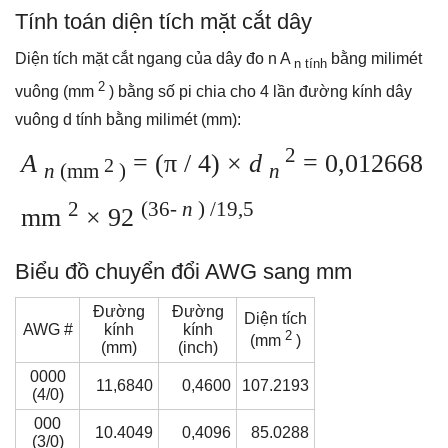
Tính toán diện tích mặt cắt dây
Diện tích mặt cắt ngang của dây đo n A
bằng milimét
n tính
2
vuông (mm
) bằng số pi chia cho 4 lần đường kính dây
vuông d tính bằng milimét (mm):
2
A
= (π / 4) ×
d
= 0,012668
2
n
(mm
)
n
2
(36-
n
) /19,5
mm
× 92
Biểu đồ chuyển đổi AWG sang mm
Đường
Đường
Diện tích
AWG #
kính
kính
2
(mm
)
(mm)
(inch)
0000
11,6840
0,4600
107.2193
(4/0)
000
10.4049
0,4096
85.0288
(3/0)