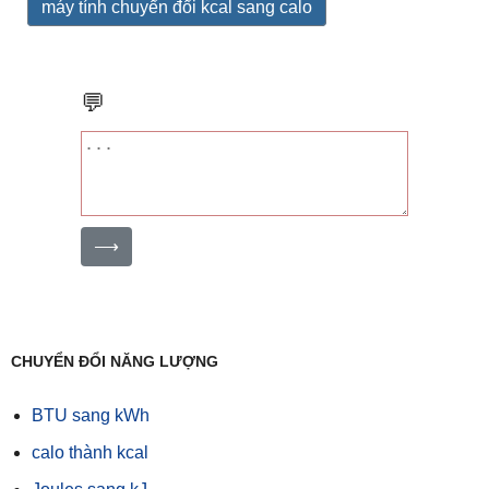
máy tính chuyển đổi kcal sang calo
💬
⟶
CHUYỂN ĐỔI NĂNG LƯỢNG
BTU sang kWh
calo thành kcal