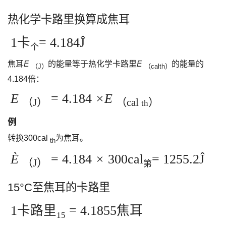
热化学卡路里换算成焦耳
1卡
= 4.184Ĵ
个
焦耳
E
的能量等于热化学卡路里
E
的能量的
（J）
（calth）
4.184倍：
E
= 4.184
×E
（J）
（cal
）
th
例
转换300cal
为焦耳。
th
È
= 4.184
×
300cal
= 1255.2Ĵ
（J）
第
15°C至焦耳的卡路里
1卡路里
= 4.1855焦耳
15