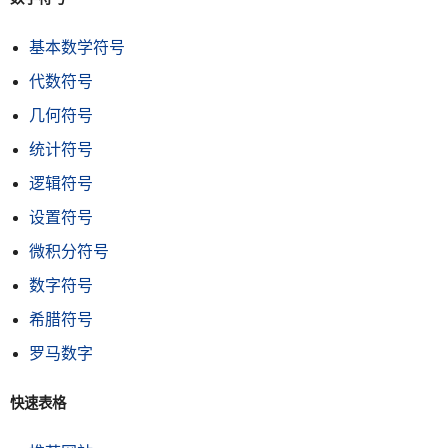
基本数学符号
代数符号
几何符号
统计符号
逻辑符号
设置符号
微积分符号
数字符号
希腊符号
罗马数字
快速表格