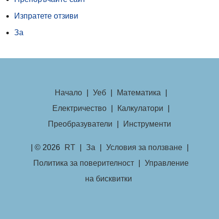
Изпратете отзиви
За
Начало
|
Уеб
|
Математика
|
Електричество
|
Калкулатори
|
Преобразуватели
|
Инструменти
| © 2026
RT
|
За
|
Условия за ползване
|
Политика за поверителност
|
Управление
на бисквитки