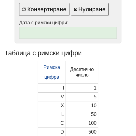
Конвертиране
Нулиране
Дата с римски цифри:
Таблица с римски цифри
Римска
Десетично
число
цифра
I
1
V
5
X
10
L
50
C
100
D
500