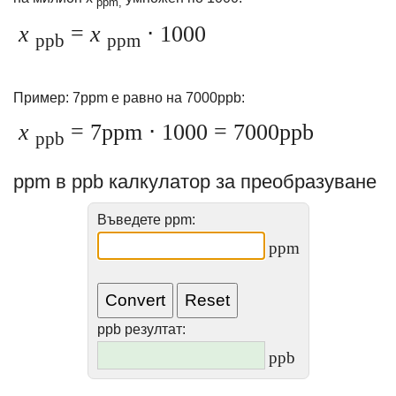
ppm,
x
=
x
⋅ 1000
ppb
ppm
Пример: 7ppm е равно на 7000ppb:
x
= 7ppm ⋅ 1000 = 7000ppb
ppb
ppm в ppb калкулатор за преобразуване
Въведете ppm:
ppm
ppb резултат:
ppb