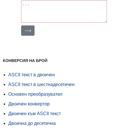
⟶
КОНВЕРСИЯ НА БРОЙ
ASCII текст в двоичен
ASCII текст в шестнадесетичен
Основен преобразувател
Двоичен конвертор
Двоичен към ASCII текст
Двоична до десетична