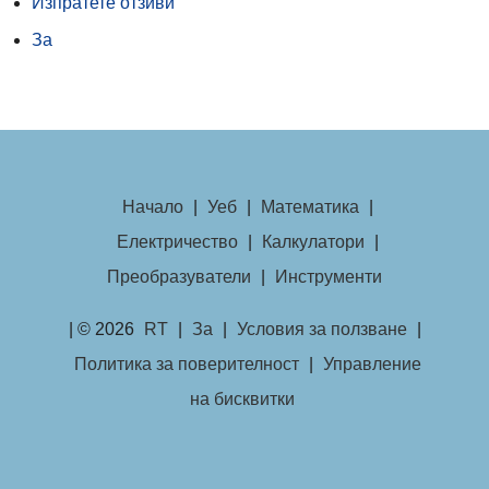
Изпратете отзиви
За
Начало
|
Уеб
|
Математика
|
Електричество
|
Калкулатори
|
Преобразуватели
|
Инструменти
| © 2026
RT
|
За
|
Условия за ползване
|
Политика за поверителност
|
Управление
на бисквитки