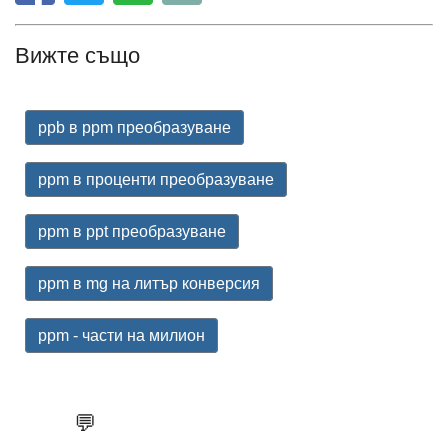
Вижте също
ppb в ppm преобразуване
ppm в проценти преобразуване
ppm в ppt преобразуване
ppm в mg на литър конверсия
ppm - части на милион
💬