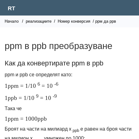
RT
Начало
/
реализациите
/
Номер конверсия
/ ррм да ррв
ppm в ppb преобразуване
Как да конвертирате ppm в ppb
ppm и ppb се определят като:
6
-6
1ppm = 1/10
= 10
9
-9
1ppb = 1/10
= 10
Така че
1ppm = 1000ppb
Броят на части на милиард x
е равен на броя части
ppb
на милион x
умножен по 1000: