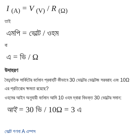
I
=
V
/
R
(A)
(V)
(Ω)
তাই
এমপি = ভোল্ট / ওহম
বা
এ = ভি / Ω
উদাহরণ
বৈদ্যুতিক সার্কিটের বর্তমান প্রবাহটি কীভাবে 30 ভোল্টের ভোল্টেজ সরবরাহ এবং 10Ω
এর প্রতিরোধ ক্ষমতা রয়েছে?
ওহমের আইন অনুযায়ী বর্তমান আমি 10 ওহম দ্বারা বিভক্ত 30 ভোল্টের সমান:
আই
= 30 ভি / 10Ω = 3 এ
ভোল্ট গণনা A এম্পস