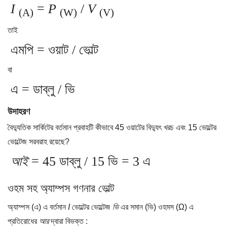
I
=
P
/
V
(A)
(W)
(V)
তাই
এমপি = ওয়াট / ভোল্ট
বা
এ = ডাব্লু / ভি
উদাহরণ
বৈদ্যুতিক সার্কিটের বর্তমান প্রবাহটি কীভাবে 45 ওয়াটের বিদ্যুৎ খরচ এবং 15 ভোল্টের
ভোল্টেজ সরবরাহ রয়েছে?
আই
= 45 ডাব্লু / 15 ভি = 3 এ
ওহম সহ অ্যাম্পস গণনার ভোল্ট
অ্যাম্পস (এ) এ বর্তমান
I
ভোল্টের ভোল্টেজ
ভি
এর সমান (ভি) ওহমস (Ω) এ
প্রতিরোধের
আর
দ্বারা বিভক্ত :