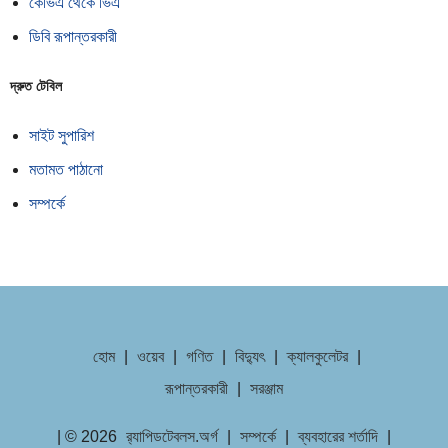
কেভিএ থেকে ভিএ
ডিবি রূপান্তরকারী
দ্রুত টেবিল
সাইট সুপারিশ
মতামত পাঠানো
সম্পর্কে
হোম
|
ওয়েব
|
গণিত
|
বিদ্যুৎ
|
ক্যালকুলেটর
|
রূপান্তরকারী
|
সরঞ্জাম
| © 2026
র‌্যাপিডটেবলস.অর্গ
|
সম্পর্কে
|
ব্যবহারের শর্তাদি
|