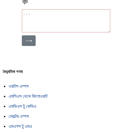
💬
⟶
বৈদ্যুতিক গণনা
ওয়াটস এম্পস
এমপিএস থেকে কিলোওয়াট
এমভিএস টু কেভিএ
ভোল্টের এম্পস
এমএপস টু এমএ