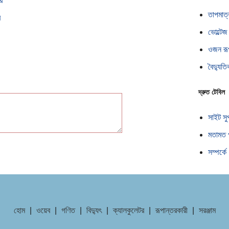
র
তাপমাত্
র
ভোল্টেজ
ওজন রূ
বৈদ্যুত
দ্রুত টেবিল
সাইট সু
মতামত 
সম্পর্কে
হোম
|
ওয়েব
|
গণিত
|
বিদ্যুৎ
|
ক্যালকুলেটর
|
রূপান্তরকারী
|
সরঞ্জাম