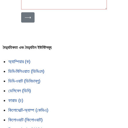
⟶
বৈদ্যুতিকতা এবং বৈদ্যুতিন ইউনিটসমূহ
অ্যাম্পিয়ার (ক)
ডিবি-মিলিওয়াত (ডিবিএম)
ডিবি-ওয়াট (ডিবিডাব্লু)
ডেসিবেল (ডিবি)
ফারাড (চ)
কিলোভোল্ট-অ্যাম্প (কেভিএ)
কিলোওয়াট (কিলোওয়াট)