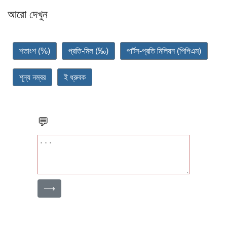
আরো দেখুন
শতাংশ (%)
প্রতি-মিল (‰)
পার্টস-প্রতি মিলিয়ন (পিপিএম)
শূন্য নম্বর
ই ধ্রুবক
💬
⟶