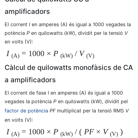
amplificadors
El corrent
I
en amperes (A) és igual a 1000 vegades la
potència
P
en quilowatts (kW), dividit per la tensió
V
en volts (V):
I
= 1000
×
P
/
V
(A)
(kW)
(V)
Càlcul de quilowatts monofàsics de CA
a amplificadors
El corrent de fase
I
en amperes (A) és igual a 1000
vegades la potència
P
en quilowatts (kW), dividit pel
factor de potència
PF
multiplicat per la tensió RMS
V
en volts (V):
I
= 1000
×
P
/ (
PF
×
V
)
(A)
(kW)
(V)