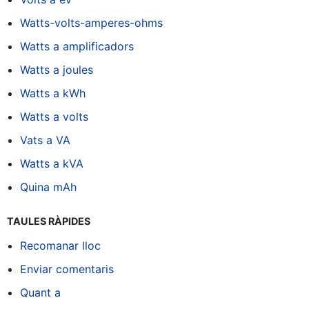
Watts-volts-amperes-ohms
Watts a amplificadors
Watts a joules
Watts a kWh
Watts a volts
Vats a VA
Watts a kVA
Quina mAh
TAULES RÀPIDES
Recomanar lloc
Enviar comentaris
Quant a