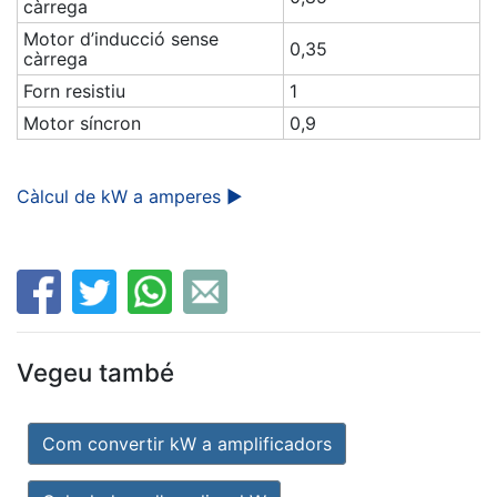
càrrega
Motor d’inducció sense
0,35
càrrega
Forn resistiu
1
Motor síncron
0,9
Càlcul de kW a amperes ►
Vegeu també
Com convertir kW a amplificadors