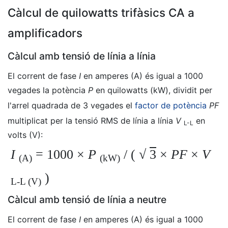
Càlcul de quilowatts trifàsics CA a
amplificadors
Càlcul amb tensió de línia a línia
El corrent de fase
I
en amperes (A) és igual a 1000
vegades la potència
P
en quilowatts (kW), dividit per
l'arrel quadrada de 3 vegades el
factor de potència
PF
multiplicat per la tensió RMS de línia a línia
V
en
L-L
volts (V):
I
= 1000
×
P
/ (
√
3
×
PF
×
V
(A)
(kW)
)
L-L
(V)
Càlcul amb tensió de línia a neutre
El corrent de fase
I
en amperes (A) és igual a 1000