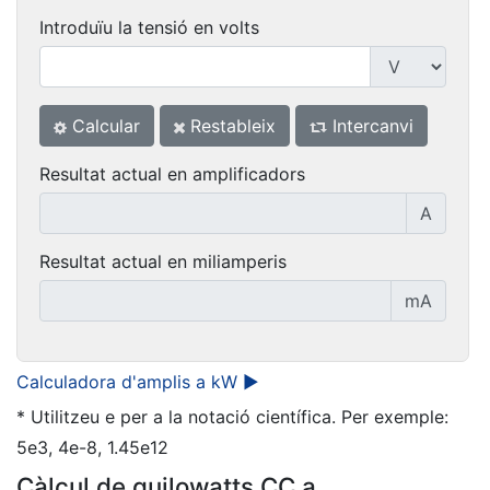
Introduïu la tensió en volts
Calcular
Restableix
Intercanvi
Resultat actual en amplificadors
A
Resultat actual en miliamperis
mA
Calculadora d'amplis a kW ►
* Utilitzeu e per a la notació científica. Per exemple:
5e3, 4e-8, 1.45e12
Càlcul de quilowatts CC a