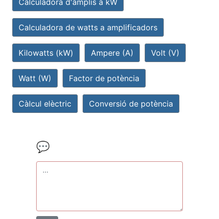
Calculadora d'amplis a kW
Calculadora de watts a amplificadors
Kilowatts (kW)
Ampere (A)
Volt (V)
Watt (W)
Factor de potència
Càlcul elèctric
Conversió de potència
💬