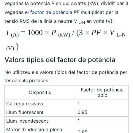
vegades la potència
P
en quilowatts (kW), dividit per 3
vegades el
factor de potència
PF
multiplicat per la
tensió RMS de la línia a neutre
V
en volts (V):
L-N
I
= 1000
×
P
/ (3 ×
PF
×
V
(A)
(kW)
L-N
)
(V)
Valors típics del factor de potència
No utilitzeu els valors típics del factor de potència per
fer càlculs precisos.
Factor de potència
Dispositiu
típic
Càrrega resistiva
1
Llum fluorescent
0,95
Llum incandescent
1
Motor d’inducció a plena
0,85