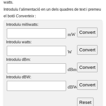
watts.
Introduïu l'alimentació en un dels quadres de text i premeu
el botó
Converteix
:
Introduïu milliwatts:
mW
Introduïu watts:
W
Introduïu dBm:
dBm
Introduïu dBW:
dBW