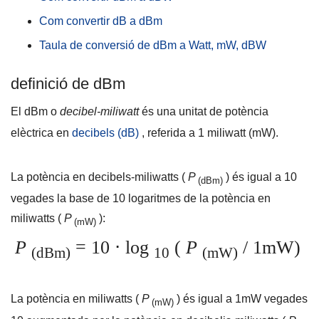
Com convertir dB a dBm
Taula de conversió de dBm a Watt, mW, dBW
definició de dBm
El dBm o
decibel-miliwatt
és una unitat de potència
elèctrica en
decibels (dB)
, referida a 1 miliwatt (mW).
La potència en decibels-miliwatts (
P
) és igual a 10
(dBm)
vegades la base de 10 logaritmes de la potència en
miliwatts (
P
):
(mW)
P
= 10 ⋅ log
(
P
/ 1mW)
(dBm)
10
(mW)
La potència en miliwatts (
P
) és igual a 1mW vegades
(mW)