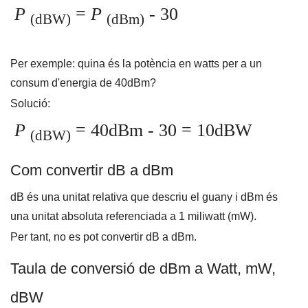
P
=
P
- 30
(dBW)
(dBm)
Per exemple: quina és la potència en watts per a un
consum d'energia de 40dBm?
Solució:
P
= 40dBm - 30 = 10dBW
(dBW)
Com convertir dB a dBm
dB és una unitat relativa que descriu el guany i dBm és
una unitat absoluta referenciada a 1 miliwatt (mW).
Per tant, no es pot convertir dB a dBm.
Taula de conversió de dBm a Watt, mW,
dBW