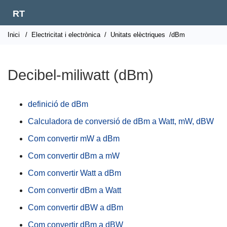
RT
Inici
/
Electricitat i electrònica
/
Unitats elèctriques
/dBm
Decibel-miliwatt (dBm)
definició de dBm
Calculadora de conversió de dBm a Watt, mW, dBW
Com convertir mW a dBm
Com convertir dBm a mW
Com convertir Watt a dBm
Com convertir dBm a Watt
Com convertir dBW a dBm
Com convertir dBm a dBW