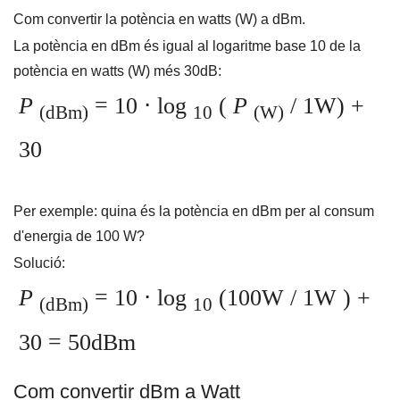
Com convertir la potència en watts (W) a dBm.
La potència en dBm és igual al logaritme base 10 de la
potència en watts (W) més 30dB:
P
= 10 ⋅ log
(
P
/ 1W) +
(dBm)
10
(W)
30
Per exemple: quina és la potència en dBm per al consum
d'energia de 100 W?
Solució:
P
= 10 ⋅ log
(100W / 1W
) +
(dBm)
10
30 = 50dBm
Com convertir dBm a Watt