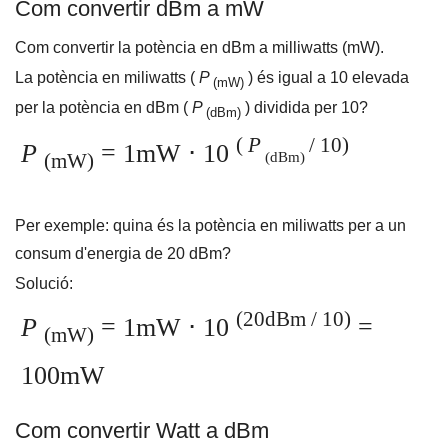
Com convertir dBm a mW
Com convertir la potència en dBm a milliwatts (mW).
La potència en miliwatts (
P
) és igual a 10 elevada
(mW)
per la potència en dBm (
P
) dividida per 10?
(dBm)
(
P
/ 10)
P
= 1mW ⋅ 10
(dBm)
(mW)
Per exemple: quina és la potència en miliwatts per a un
consum d'energia de 20 dBm?
Solució:
(20dBm
/ 10)
P
= 1mW ⋅ 10
=
(mW)
100mW
Com convertir Watt a dBm