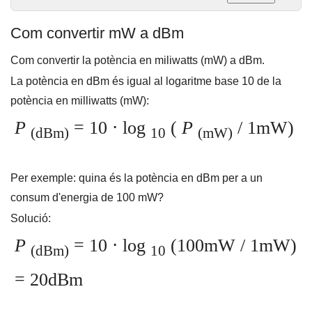
Com convertir mW a dBm
Com convertir la potència en miliwatts (mW) a dBm.
La potència en dBm és igual al logaritme base 10 de la
potència en milliwatts (mW):
P
= 10 ⋅ log
(
P
/ 1mW)
(dBm)
10
(mW)
Per exemple: quina és la potència en dBm per a un
consum d'energia de 100 mW?
Solució:
P
= 10 ⋅ log
(100mW / 1mW)
(dBm)
10
= 20dBm