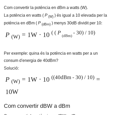
Com convertir la potència en dBm a watts (W).
La potència en watts (
P
) és igual a 10 elevada per la
(W)
potència en dBm (
P
) menys 30dB dividit per 10:
(dBm)
(
(
P
- 30) / 10)
P
= 1W ⋅ 10
(dBm)
(W)
Per exemple: quina és la potència en watts per a un
consum d'energia de 40dBm?
Solució:
((40dBm - 30)
/ 10)
P
= 1W ⋅ 10
=
(W)
10W
Com convertir dBW a dBm