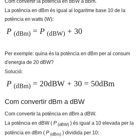
Com convertir la potència en dBW a dBm.
La potència en dBm és igual al logaritme base 10 de la
potència en watts (W):
P
=
P
+ 30
(dBm)
(dBW)
Per exemple: quina és la potència en dBm per al consum
d'energia de 20 dBW?
Solució:
P
= 20dBW + 30 = 50dBm
(dBm)
Com convertir dBm a dBW
Com convertir la potència en dBm a dBW.
La potència en dBW (
P
) és igual a 10 elevada per la
(dBW)
potència en dBm (
P
) dividida per 10:
(dBm)