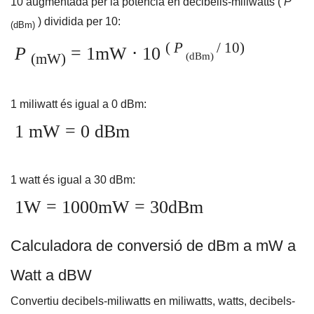
10 augmentada per la potència en decibelis-miliwatts (
P
) dividida per 10:
(dBm)
(
P
/ 10)
P
= 1mW ⋅ 10
(dBm)
(mW)
1 miliwatt és igual a 0 dBm:
1 mW = 0 dBm
1 watt és igual a 30 dBm:
1W = 1000mW = 30dBm
Calculadora de conversió de dBm a mW a
Watt a dBW
Convertiu decibels-miliwatts en miliwatts, watts, decibels-