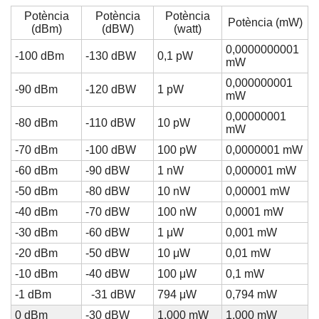
Potència
Potència
Potència
Potència (mW)
(dBm)
(dBW)
(watt)
0,0000000001
-100 dBm
-130 dBW
0,1 pW
mW
0,000000001
-90 dBm
-120 dBW
1 pW
mW
0,00000001
-80 dBm
-110 dBW
10 pW
mW
-70 dBm
-100 dBW
100 pW
0,0000001 mW
-60 dBm
-90 dBW
1 nW
0,000001 mW
-50 dBm
-80 dBW
10 nW
0,00001 mW
-40 dBm
-70 dBW
100 nW
0,0001 mW
-30 dBm
-60 dBW
1 μW
0,001 mW
-20 dBm
-50 dBW
10 μW
0,01 mW
-10 dBm
-40 dBW
100 μW
0,1 mW
-1 dBm
-31 dBW
794 μW
0,794 mW
0 dBm
-30 dBW
1.000 mW
1.000 mW