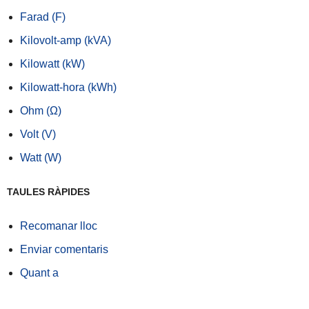
Farad (F)
Kilovolt-amp (kVA)
Kilowatt (kW)
Kilowatt-hora (kWh)
Ohm (Ω)
Volt (V)
Watt (W)
TAULES RÀPIDES
Recomanar lloc
Enviar comentaris
Quant a