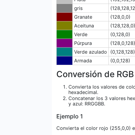
gris
(128,128,1
Granate
(128,0,0)
Aceituna
(128,128,0
Verde
(0,128,0)
Púrpura
(128,0,128
Verde azulado
(0,128,128)
Armada
(0,0,128)
Conversión de RGB
Convierta los valores de colo
hexadecimal.
Concatenar los 3 valores he
y azul: RRGGBB.
Ejemplo 1
Convierta el color rojo (255,0,0)