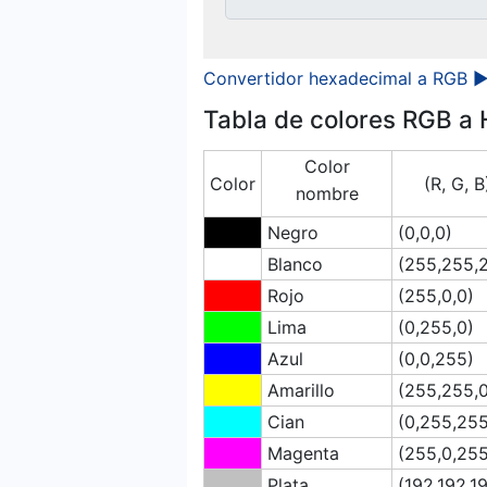
Convertidor hexadecimal a RGB 
Tabla de colores RGB a
Color
Color
(R, G, B
nombre
Negro
(0,0,0)
Blanco
(255,255,
Rojo
(255,0,0)
Lima
(0,255,0)
Azul
(0,0,255)
Amarillo
(255,255,0
Cian
(0,255,255
Magenta
(255,0,255
Plata
(192,192,1