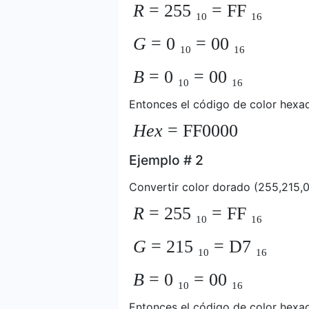
R
= 255
= FF
10
16
G
= 0
= 00
10
16
B
= 0
= 00
10
16
Entonces el código de color hexad
Hex
= FF0000
Ejemplo # 2
Convertir color dorado (255,215,0
R
= 255
= FF
10
16
G
= 215
= D7
10
16
B
= 0
= 00
10
16
Entonces el código de color hexad