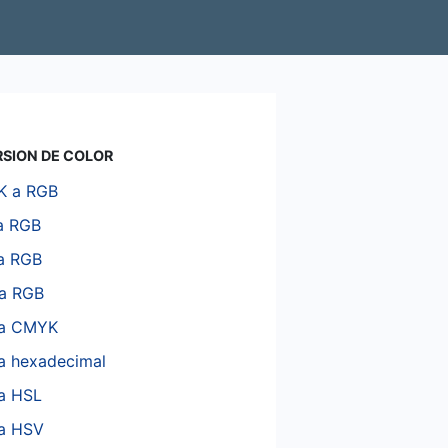
SION DE COLOR
 a RGB
a RGB
a RGB
a RGB
a CMYK
a hexadecimal
a HSL
a HSV