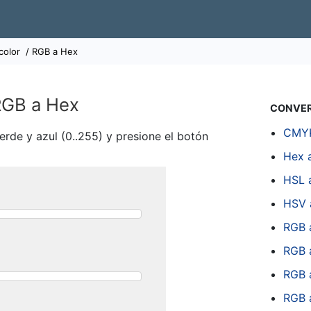
color
/ RGB a Hex
RGB a Hex
CONVER
CMYK
verde y azul (0..255) y presione el botón
Hex 
HSL 
HSV 
RGB 
RGB 
RGB 
RGB 