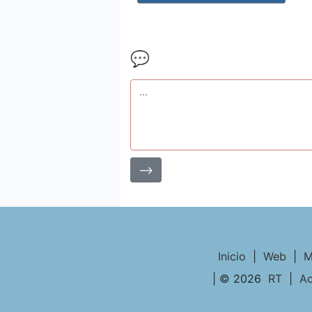
💬
⟶
Inicio
|
Web
|
M
| © 2026
RT
|
Ac