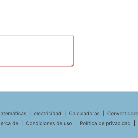
atemáticas
|
electricidad
|
Calculadoras
|
Convertidor
erca de
|
Condiciones de uso
|
Política de privacidad
|