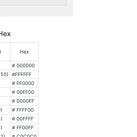
►
 Hex
)
Hex
# 000000
255)
#FFFFFF
# FF0000
# 00FF00
# 0000FF
)
# FFFF00
)
# 00FFFF
)
# FF00FF
92)
# C0C0C0