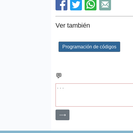
Ver también
Programación de códigos
💬
⟶