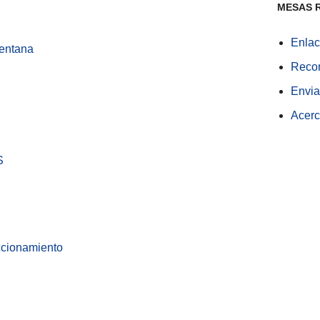
MESAS 
Enlac
entana
Recom
Envia
Acerc
S
ccionamiento