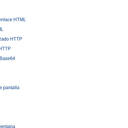
 enlace HTML
ML
ezado HTTP
 HTTP
 Base64
e pantalla
ventana