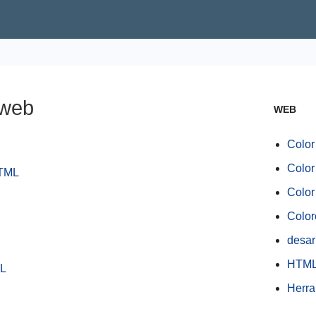
 web
WEB
Colo
Color
HTML
Color
Color
desar
HTML
ML
Herra