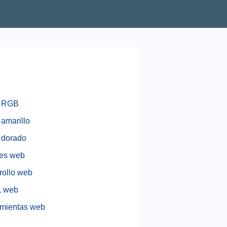
r RGB
 amarillo
 dorado
es web
rollo web
 web
mientas web