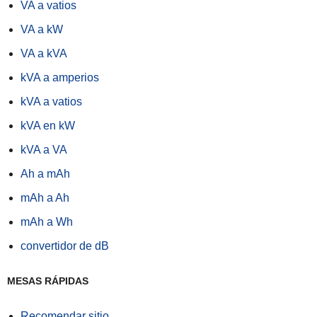
VA a vatios
VA a kW
VA a kVA
kVA a amperios
kVA a vatios
kVA en kW
kVA a VA
Ah a mAh
mAh a Ah
mAh a Wh
convertidor de dB
MESAS RÁPIDAS
Recomendar sitio