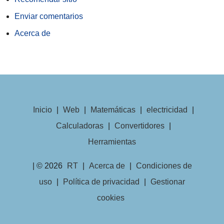
Enviar comentarios
Acerca de
Inicio
|
Web
|
Matemáticas
|
electricidad
|
Calculadoras
|
Convertidores
|
Herramientas
| © 2026
RT
|
Acerca de
|
Condiciones de
uso
|
Política de privacidad
|
Gestionar
cookies