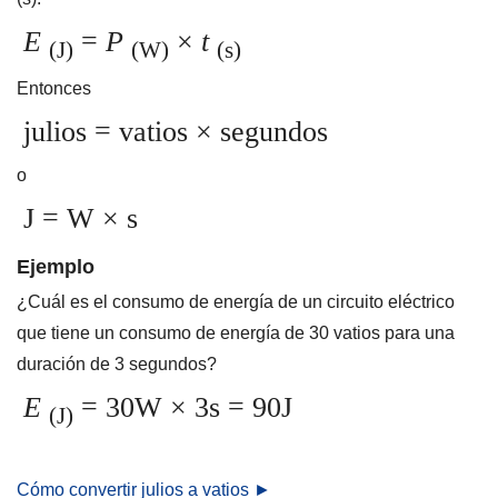
E
=
P
×
t
(J)
(W)
(s)
Entonces
julios = vatios × segundos
o
J = W × s
Ejemplo
¿Cuál es el consumo de energía de un circuito eléctrico
que tiene un consumo de energía de 30 vatios para una
duración de 3 segundos?
E
= 30W × 3s = 90J
(J)
Cómo convertir julios a vatios ►