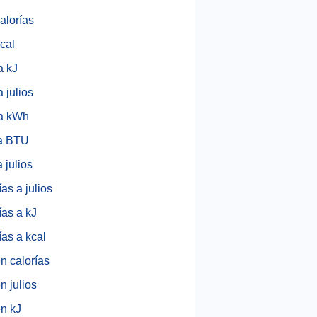
calorías
kcal
a kJ
 julios
a kWh
a BTU
 julios
as a julios
ías a kJ
ías a kcal
en calorías
n julios
en kJ