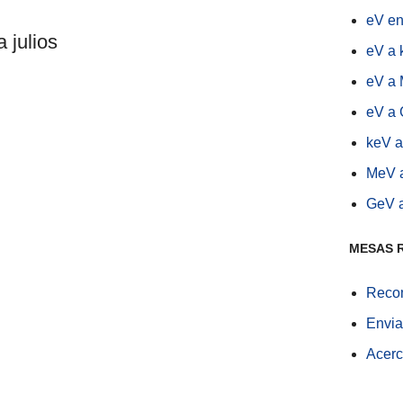
eV en
 julios
eV a 
eV a
eV a
keV a
MeV 
GeV 
MESAS 
Recom
Envia
Acerc