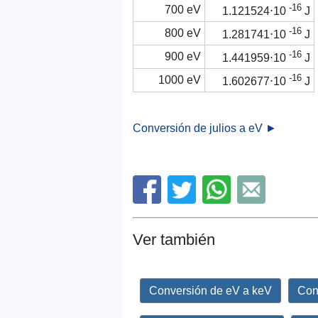
-16
700 eV
1.121524⋅10
J
-16
800 eV
1.281741⋅10
J
-16
900 eV
1.441959⋅10
J
-16
1000 eV
1.602677⋅10
J
Conversión de julios a eV ►
Ver también
Conversión de eV a keV
Con