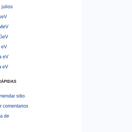
 julios
keV
 MeV
 GeV
 eV
a eV
a eV
RÁPIDAS
endar sitio
r comentarios
a de