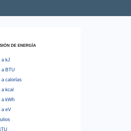
SIÓN DE ENERGÍA
 a kJ
s a BTU
 a calorías
 a kcal
s a kWh
s a eV
ulios
 BTU