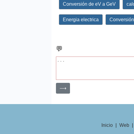
Conversión de eV a GeV
cal
Energia electrica
Conversión
💬
⟶
Inicio
|
Web