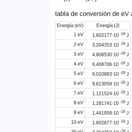
tabla de conversión de eV a
Energía (eV)
Energía (J)
-19
1 eV
1.602177⋅10
J
-19
2 eV
3.204353⋅10
J
-19
3 eV
4.806530⋅10
J
-19
4 eV
6.408706⋅10
J
-19
5 eV
8.010883⋅10
J
-19
6 eV
9.613059⋅10
J
-18
7 eV
1.121524⋅10
J
-18
8 eV
1.281741⋅10
J
-18
9 eV
1.441959⋅10
J
-18
10 eV
1.602677⋅10
J
-18
20 eV