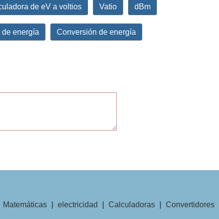
culadora de eV a voltios
Vatio
dBm
 de energía
Conversión de energía
|
Matemáticas
|
electricidad
|
Calculadoras
|
Convertidores