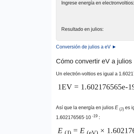
Ingrese energía en electronvoltios
Resultado en julios:
Conversión de julios a eV ►
Cómo convertir eV a julios
Un electrón-voltios es igual a 1.60
1EV = 1.602176565e-19
Así que la energía en julios
E
es i
(J)
-19
1.602176565⋅10
:
E
=
E
× 1.60217
(J)
(eV)