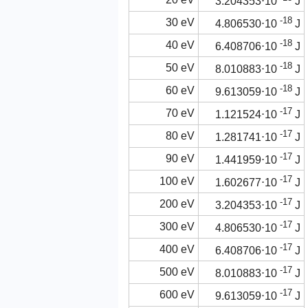
3.204353⋅10
J
-18
30 eV
4.806530⋅10
J
-18
40 eV
6.408706⋅10
J
-18
50 eV
8.010883⋅10
J
-18
60 eV
9.613059⋅10
J
-17
70 eV
1.121524⋅10
J
-17
80 eV
1.281741⋅10
J
-17
90 eV
1.441959⋅10
J
-17
100 eV
1.602677⋅10
J
-17
200 eV
3.204353⋅10
J
-17
300 eV
4.806530⋅10
J
-17
400 eV
6.408706⋅10
J
-17
500 eV
8.010883⋅10
J
-17
600 eV
9.613059⋅10
J