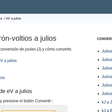
ía
/ eV a julios
ón-voltios a julios
CONVER
conversión de joules (J) y cómo convertir.
Julios
Julio
V a julios
Julios
Julios
ios
Julio
de eV a julios
Julio
 y presione el botón
Convertir
:
kJ a J
kJ a