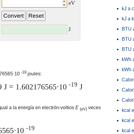
eV
:
kJ a 
kJ a 
J
BTU 
BTU a
BTU 
kWh 
kWh a
-19
2176565⋅10
joules:
Calorí
-19
 J = 1.602176565⋅10
J
Calor
Calor
gual a la energía en electrón-voltios
E
veces
(eV)
kcal 
kcal e
-19
6565⋅10
kcal 