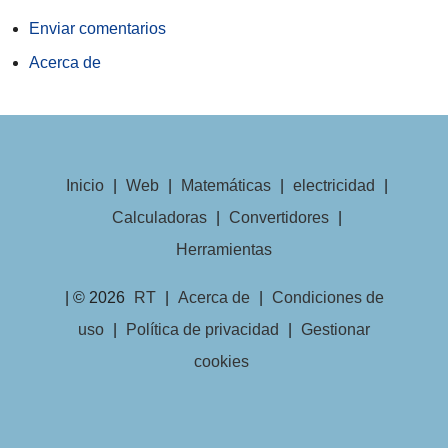
Enviar comentarios
Acerca de
Inicio
|
Web
|
Matemáticas
|
electricidad
|
Calculadoras
|
Convertidores
|
Herramientas
| © 2026
RT
|
Acerca de
|
Condiciones de
uso
|
Política de privacidad
|
Gestionar
cookies