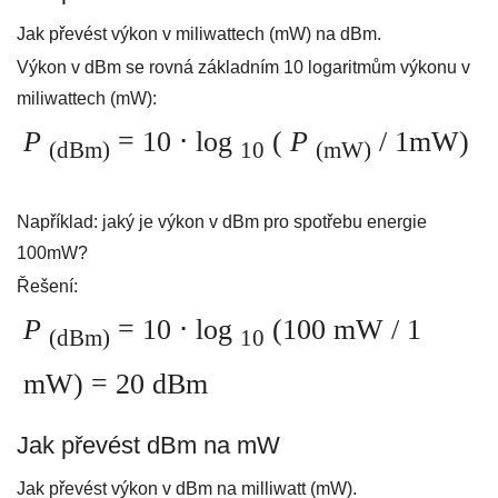
Jak převést výkon v miliwattech (mW) na dBm.
Výkon v dBm se rovná základním 10 logaritmům výkonu v
miliwattech (mW):
P
= 10 ⋅ log
(
P
/ 1mW)
(dBm)
10
(mW)
Například: jaký je výkon v dBm pro spotřebu energie
100mW?
Řešení:
P
= 10 ⋅ log
(100 mW / 1
(dBm)
10
mW) = 20 dBm
Jak převést dBm na mW
Jak převést výkon v dBm na milliwatt (mW).