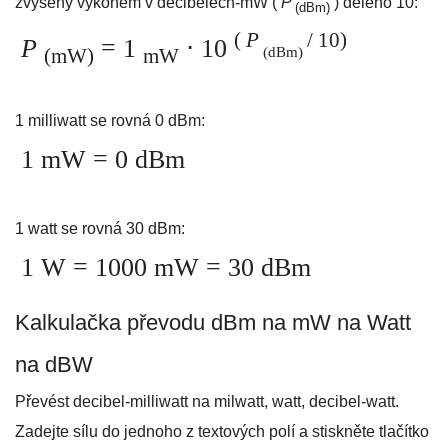
zvýšený výkonem v decibelech-mW (
P
) děleno 10:
(dBm)
(
P
/ 10)
P
= 1
⋅ 10
(dBm)
(mW)
mW
1 milliwatt se rovná 0 dBm:
1 mW = 0 dBm
1 watt se rovná 30 dBm:
1 W = 1000 mW = 30 dBm
Kalkulačka převodu dBm na mW na Watt
na dBW
Převést decibel-milliwatt na milwatt, watt, decibel-watt.
Zadejte sílu do jednoho z textových polí a stiskněte tlačítko