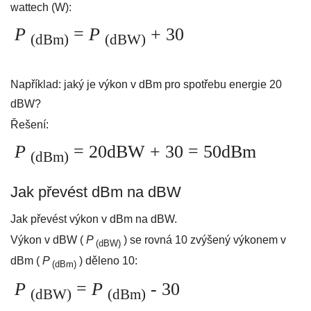
wattech (W):
P
=
P
+ 30
(dBm)
(dBW)
Například: jaký je výkon v dBm pro spotřebu energie 20
dBW?
Řešení:
P
= 20dBW + 30 = 50dBm
(dBm)
Jak převést dBm na dBW
Jak převést výkon v dBm na dBW.
Výkon v dBW (
P
) se rovná 10 zvýšený výkonem v
(dBW)
dBm (
P
) děleno 10:
(dBm)
P
=
P
- 30
(dBW)
(dBm)