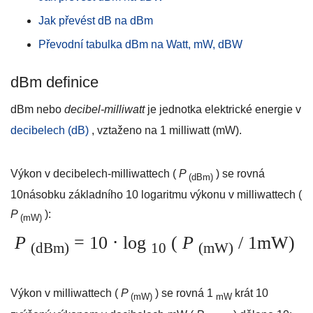
Jak převést dB na dBm
Převodní tabulka dBm na Watt, mW, dBW
dBm definice
dBm nebo
decibel-milliwatt
je jednotka elektrické energie v
decibelech (dB)
, vztaženo na 1 milliwatt (mW).
Výkon v decibelech-milliwattech (
P
) se rovná
(dBm)
10násobku základního 10 logaritmu výkonu v milliwattech (
P
):
(mW)
P
= 10 ⋅ log
(
P
/ 1mW)
(dBm)
10
(mW)
Výkon v milliwattech (
P
) se rovná 1
krát 10
(mW)
mW