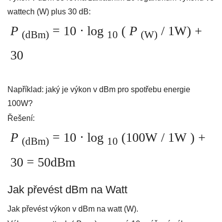
wattech (W) plus 30 dB:
P
= 10 ⋅ log
(
P
/ 1W) +
(dBm)
10
(W)
30
Například: jaký je výkon v dBm pro spotřebu energie
100W?
Řešení:
P
= 10 ⋅ log
(100W / 1W
) +
(dBm)
10
30 = 50dBm
Jak převést dBm na Watt
Jak převést výkon v dBm na watt (W).