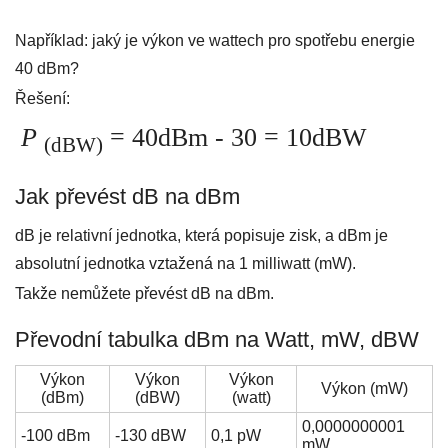
Například: jaký je výkon ve wattech pro spotřebu energie
40 dBm?
Řešení:
P
= 40dBm - 30 = 10dBW
(dBW)
Jak převést dB na dBm
dB je relativní jednotka, která popisuje zisk, a dBm je
absolutní jednotka vztažená na 1 milliwatt (mW).
Takže nemůžete převést dB na dBm.
Převodní tabulka dBm na Watt, mW, dBW
Výkon
Výkon
Výkon
Výkon (mW)
(dBm)
(dBW)
(watt)
0,0000000001
-100 dBm
-130 dBW
0,1 pW
mW