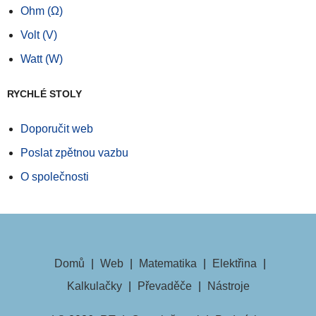
Ohm (Ω)
Volt (V)
Watt (W)
RYCHLÉ STOLY
Doporučit web
Poslat zpětnou vazbu
O společnosti
Domů
|
Web
|
Matematika
|
Elektřina
|
Kalkulačky
|
Převaděče
|
Nástroje