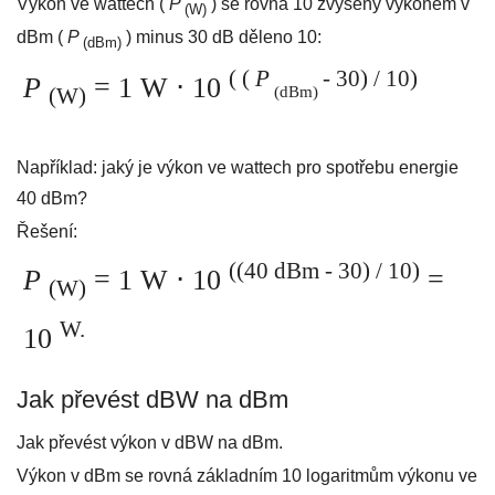
Výkon ve wattech (
P
) se rovná 10 zvýšený výkonem v
(W)
dBm (
P
) minus 30 dB děleno 10:
(dBm)
(
(
P
- 30) / 10)
P
= 1 W ⋅ 10
(dBm)
(W)
Například: jaký je výkon ve wattech pro spotřebu energie
40 dBm?
Řešení:
((40 dBm - 30)
/ 10)
P
= 1 W ⋅ 10
=
(W)
W.
10
Jak převést dBW na dBm
Jak převést výkon v dBW na dBm.
Výkon v dBm se rovná základním 10 logaritmům výkonu ve