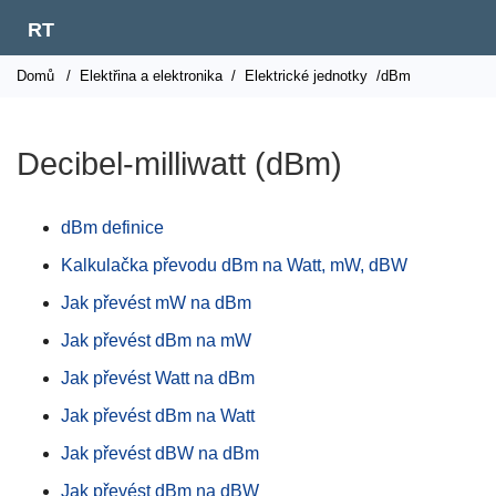
RT
Domů
/
Elektřina a elektronika
/
Elektrické jednotky
/dBm
Decibel-milliwatt (dBm)
dBm definice
Kalkulačka převodu dBm na Watt, mW, dBW
Jak převést mW na dBm
Jak převést dBm na mW
Jak převést Watt na dBm
Jak převést dBm na Watt
Jak převést dBW na dBm
Jak převést dBm na dBW