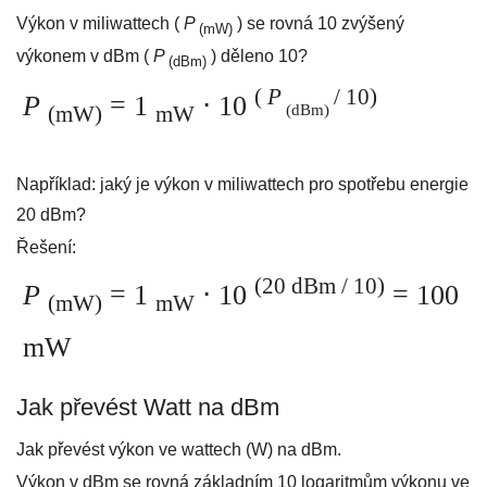
Výkon v miliwattech (
P
) se rovná 10 zvýšený
(mW)
výkonem v dBm (
P
) děleno 10?
(dBm)
(
P
/ 10)
P
= 1
⋅ 10
(dBm)
(mW)
mW
Například: jaký je výkon v miliwattech pro spotřebu energie
20 dBm?
Řešení:
(20 dBm
/ 10)
P
= 1
⋅ 10
= 100
(mW)
mW
mW
Jak převést Watt na dBm
Jak převést výkon ve wattech (W) na dBm.
Výkon v dBm se rovná základním 10 logaritmům výkonu ve