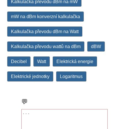
Kalkulačka převodu dBm na mW
mW na dBm konverzní kalkulačka
Kalkulačka převodu dBm na Watt
Kalkulačka převodu wattů na dBm
dBW
Decibel
Watt
Elektrická energie
Elektrické jednotky
Logaritmus
💬