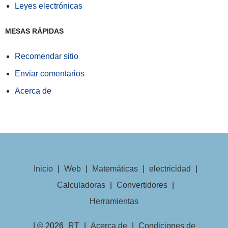
Leyes electrónicas
MESAS RÁPIDAS
Recomendar sitio
Enviar comentarios
Acerca de
Inicio
|
Web
|
Matemáticas
|
electricidad
|
Calculadoras
|
Convertidores
|
Herramientas
| © 2026
RT
|
Acerca de
|
Condiciones de