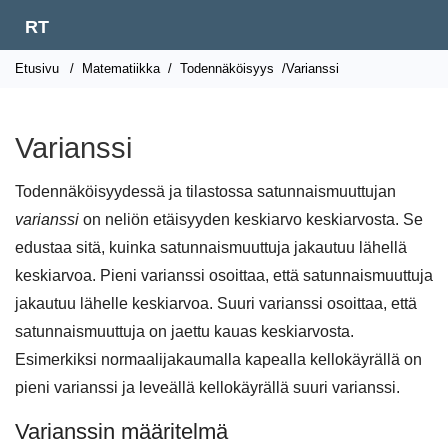
RT
Etusivu
/
Matematiikka
/
Todennäköisyys
/Varianssi
Varianssi
Todennäköisyydessä ja tilastossa satunnaismuuttujan
varianssi
on neliön etäisyyden keskiarvo keskiarvosta. Se
edustaa sitä, kuinka satunnaismuuttuja jakautuu lähellä
keskiarvoa. Pieni varianssi osoittaa, että satunnaismuuttuja
jakautuu lähelle keskiarvoa. Suuri varianssi osoittaa, että
satunnaismuuttuja on jaettu kauas keskiarvosta.
Esimerkiksi normaalijakaumalla kapealla kellokäyrällä on
pieni varianssi ja leveällä kellokäyrällä suuri varianssi.
Varianssin määritelmä