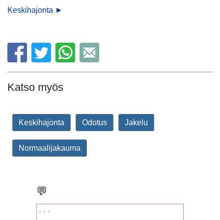
Keskihajonta ►
Katso myös
Keskihajonta
Odotus
Jakelu
Normaalijakauma
💬