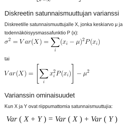
Diskreetin satunnaismuuttujan varianssi
Diskreetille satunnaismuuttujalle X, jonka keskiarvo μ ja
todennäköisyysmassafunktio P (x):
tai
Varianssin ominaisuudet
Kun X ja Y ovat riippumattomia satunnaismuuttujia:
Var
(
X
+
Y
) =
Var
(
X
) +
Var
(
Y
)