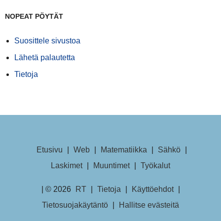
NOPEAT PÖYTÄT
Suosittele sivustoa
Lähetä palautetta
Tietoja
Etusivu
|
Web
|
Matematiikka
|
Sähkö
|
Laskimet
|
Muuntimet
|
Työkalut
| © 2026
RT
|
Tietoja
|
Käyttöehdot
|
Tietosuojakäytäntö
|
Hallitse evästeitä