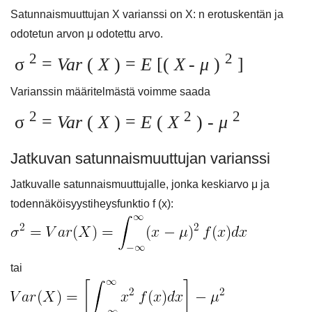
Satunnaismuuttujan X varianssi on X: n erotuskentän ja
odotetun arvon μ odotettu arvo.
2
2
σ
=
Var
(
X
) =
E
[(
X
-
μ
)
]
Varianssin määritelmästä voimme saada
2
2
2
σ
=
Var
(
X
) =
E
(
X
) -
μ
Jatkuvan satunnaismuuttujan varianssi
Jatkuvalle satunnaismuuttujalle, jonka keskiarvo μ ja
todennäköisyystiheysfunktio f (x):
tai