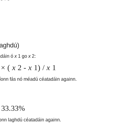
laghdú)
adáin ó
x
1 go
x
2:
 × (
x
2 -
x
1) /
x
1
bíonn fás nó méadú céatadáin againn.
= 33.33%
íonn laghdú céatadáin againn.