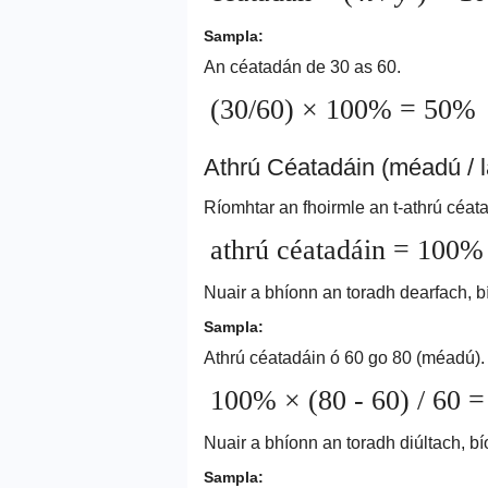
Sampla:
An céatadán de 30 as 60.
(30/60) × 100% = 50%
Athrú Céatadáin (méadú / 
Ríomhtar an fhoirmle an t-athrú céat
athrú céatadáin = 100%
Nuair a bhíonn an toradh dearfach, 
Sampla:
Athrú céatadáin ó 60 go 80 (méadú).
100% × (80 - 60) / 60 
Nuair a bhíonn an toradh diúltach, b
Sampla: