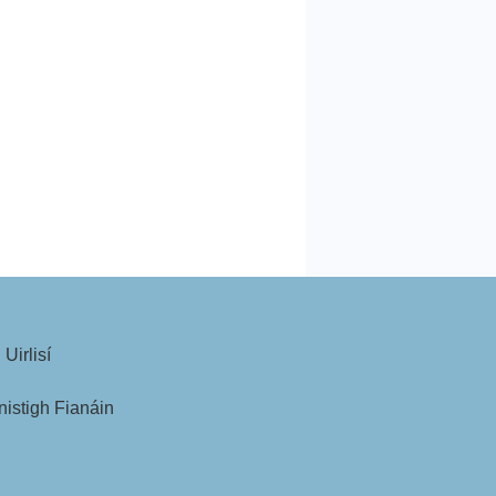
Uirlisí
nistigh Fianáin