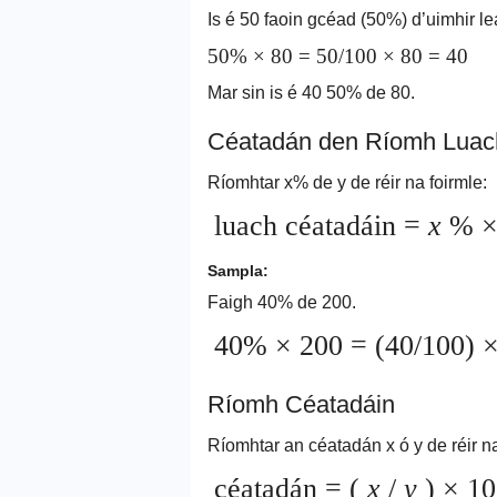
Is é 50 faoin gcéad (50%) d’uimhir l
50% × 80 = 50/100 × 80 = 40
Mar sin is é 40 50% de 80.
Céatadán den Ríomh Luac
Ríomhtar x% de y de réir na foirmle:
luach céatadáin =
x
% 
Sampla:
Faigh 40% de 200.
40% × 200 = (40/100) ×
Ríomh Céatadáin
Ríomhtar an céatadán x ó y de réir na
céatadán = (
x
/
y
) × 1