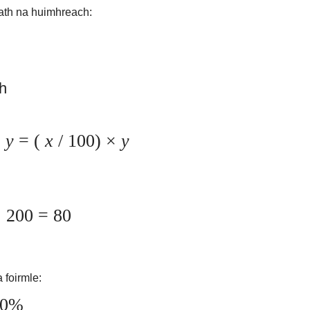
eath na huimhreach:
h
×
y
= (
x
/ 100) ×
y
 200 = 80
 foirmle:
00%