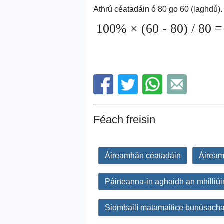
Athrú céatadáin ó 80 go 60 (laghdú).
100% × (60 - 80) / 80 
Féach freisin
Áireamhán céatadáin
Áiream
Páirteanna-in aghaidh an mhilliú
Siombailí matamaitice bunúsach