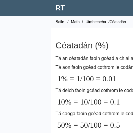
RT
Baile
/
Math
/
Uimhreacha
/Céatadán
Céatadán (%)
Tá an céatadán faoin gcéad a chiall
Tá aon faoin gcéad cothrom le codán
1% = 1/100 = 0.01
Tá deich faoin gcéad cothrom le cod
10% = 10/100 = 0.1
Tá caoga faoin gcéad cothrom le co
50% = 50/100 = 0.5