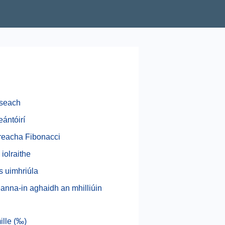
iseach
eántóirí
eacha Fibonacci
iolraithe
s uimhriúla
eanna-in aghaidh an mhilliúin
ille (‰)