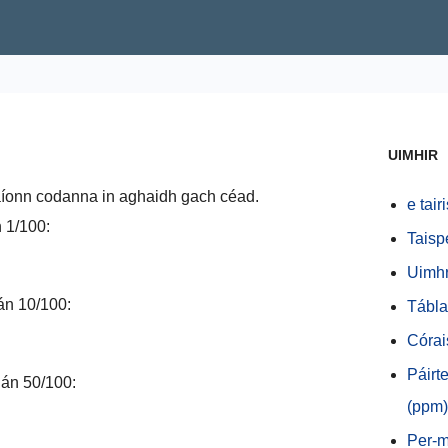
UIMHIR
aíonn codanna in aghaidh gach céad.
e tair
 1/100:
Taisp
Uimhr
án 10/100:
Tábla 
Córai
Páirt
dán 50/100:
(ppm)
Per-m