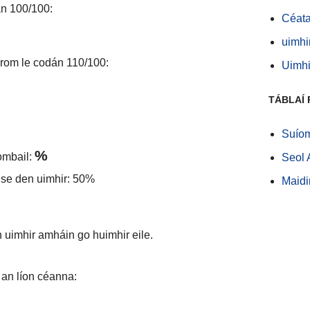
án 100/100:
Céata
uimhi
hrom le codán 110/100:
Uimhi
TÁBLAÍ 
Suío
%
ombail:
Seol 
ise den uimhir: 50%
Maidir
n uimhir amháin go huimhir eile.
 an líon céanna: