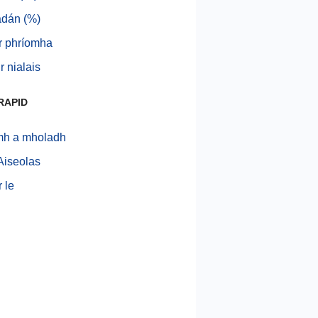
dán (%)
r phríomha
r nialais
RAPID
mh a mholadh
Aiseolas
 le