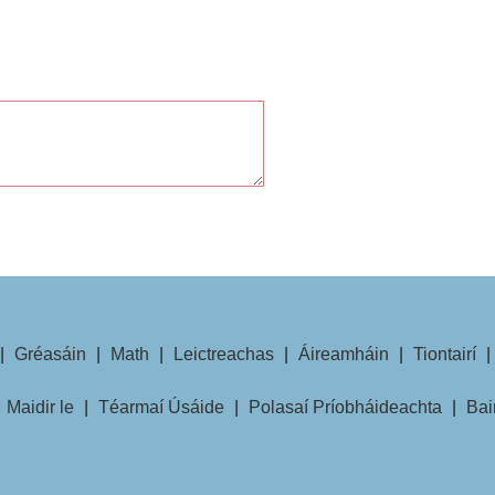
|
Gréasáin
|
Math
|
Leictreachas
|
Áireamháin
|
Tiontairí
|
|
Maidir le
|
Téarmaí Úsáide
|
Polasaí Príobháideachta
|
Bai