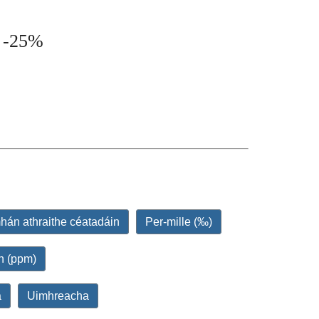
= -25%
hán athraithe céatadáin
Per-mille (‰)
in (ppm)
a
Uimhreacha