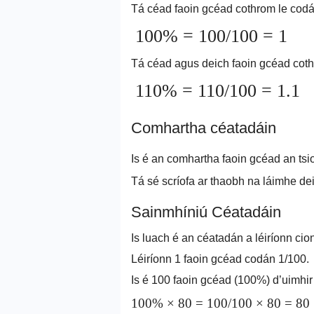
Tá céad faoin gcéad cothrom le cod
100% = 100/100 = 1
Tá céad agus deich faoin gcéad cot
110% = 110/100 = 1.1
Comhartha céatadáin
Is é an comhartha faoin gcéad an tsi
Tá sé scríofa ar thaobh na láimhe de
Sainmhíniú Céatadáin
Is luach é an céatadán a léiríonn cio
Léiríonn 1 faoin gcéad codán 1/100.
Is é 100 faoin gcéad (100%) d’uimhir
100% × 80 = 100/100 × 80 = 80