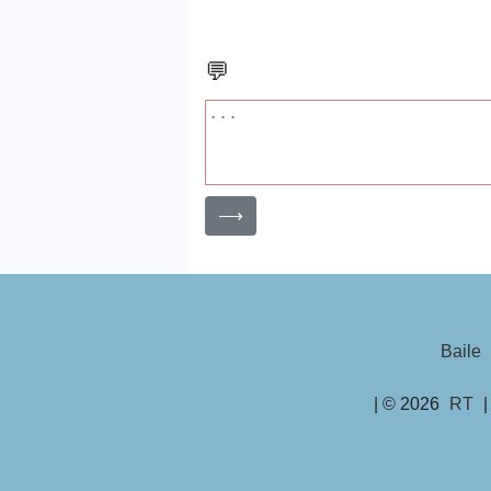
💬
⟶
Baile
| © 2026
RT