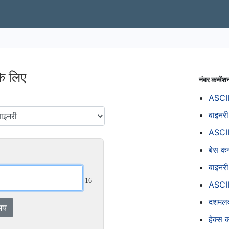
के लिए
नंबर कन्वेंश
ASCII,
बाइनरी
ASCII 
बेस कन
बाइनरी
16
ASCII 
दशमलव 
मय
हेक्स 