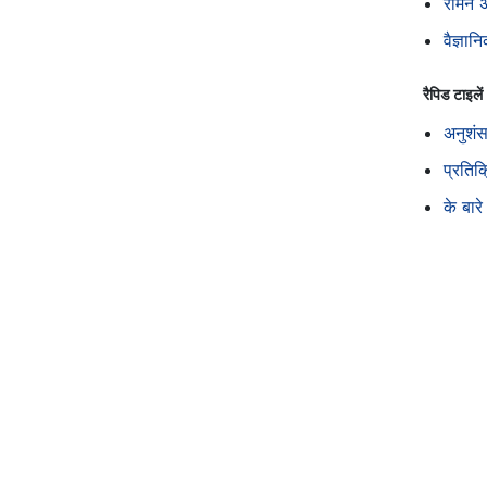
रोमन अ
वैज्ञा
रैपिड टाइलें
अनुशं
प्रतिक्
के बारे 