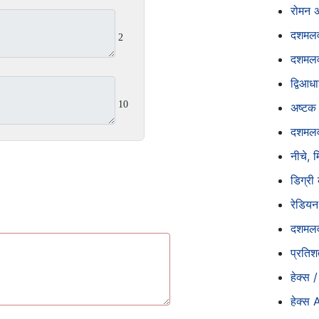
रोमन अ
दशमलव
2
दशमलव
द्विआध
10
अष्टक
दशमलव
नीचे, 
डिग्री
रेडियन
दशमलव 
प्रतिश
हेक्स 
हेक्स 