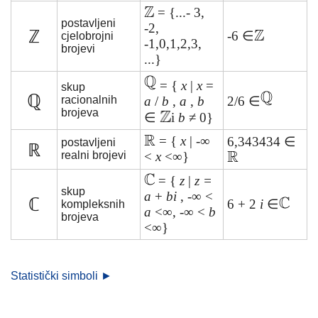
= {...- 3,
postavljeni
-2,
ℤ
-6 ∈
cjelobrojni
-1,0,1,2,3,
brojevi
...}
= {
x
|
x
=
skup
ℚ
racionalnih
a
/
b
,
a
,
b
2/6 ∈
brojeva
∈
i
b
≠ 0}
= {
x
| -∞
6,343434 ∈
postavljeni
ℝ
realni brojevi
<
x
<∞}
= {
z
|
z =
skup
a
+
bi
, -∞ <
ℂ
6 + 2
i
∈
kompleksnih
a
<∞, -∞ <
b
brojeva
<∞}
Statistički simboli ►