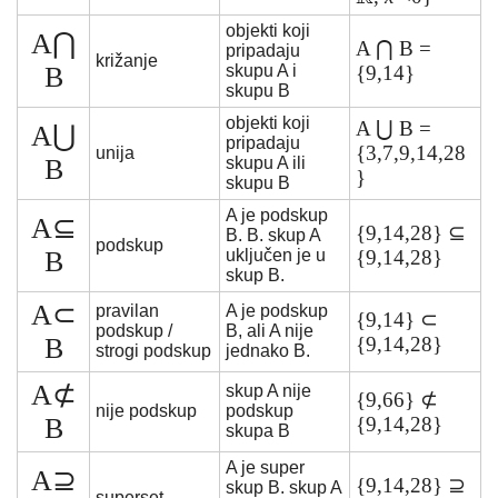
objekti koji
A⋂
A ⋂ B =
pripadaju
križanje
B
skupu A i
{9,14}
skupu B
objekti koji
A ⋃ B =
A⋃
pripadaju
{3,7,9,14,28
unija
B
skupu A ili
}
skupu B
A je podskup
A⊆
{9,14,28} ⊆
B. B. skup A
podskup
B
uključen je u
{9,14,28}
skup B.
A⊂
pravilan
A je podskup
{9,14} ⊂
podskup /
B, ali A nije
B
{9,14,28}
strogi podskup
jednako B.
A⊄
skup A nije
{9,66} ⊄
nije podskup
podskup
B
{9,14,28}
skupa B
A je super
A⊇
{9,14,28} ⊇
skup B. skup A
superset