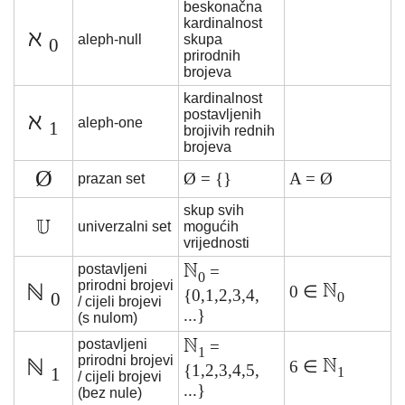
beskonačna
kardinalnost
ℵ
aleph-null
skupa
0
prirodnih
brojeva
kardinalnost
postavljenih
ℵ
aleph-one
1
brojivih rednih
brojeva
Ø
Ø = {}
A = Ø
prazan set
skup svih
univerzalni set
mogućih
vrijednosti
postavljeni
=
0
prirodni brojevi
ℕ
0 ∈
{0,1,2,3,4,
0
0
/ cijeli brojevi
...}
(s nulom)
postavljeni
=
1
prirodni brojevi
ℕ
6 ∈
{1,2,3,4,5,
1
1
/ cijeli brojevi
...}
(bez nule)