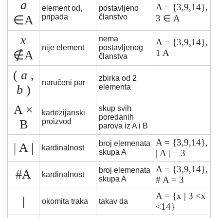
a
A = {3,9,14},
element od,
postavljeno
pripada
članstvo
∈A
3 ∈ A
x
nema
A = {3,9,14},
nije element
postavljenog
1 A
∉A
članstva
(
a
,
zbirka od 2
naručeni par
b
)
elementa
A ×
skup svih
kartezijanski
poredanih
B
proizvod
parova iz A i B
A = {3,9,14},
broj elemenata
| A |
kardinalnost
skupa A
| A | = 3
A = {3,9,14},
broj elemenata
#A
kardinalnost
skupa A
# A = 3
A = {x | 3 <x
|
okomita traka
takav da
<14}