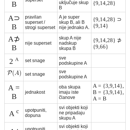
B
uključuje skup
{9,14,28}
B
A⊃
pravilan
A je super
{9,14,28} ⊃
superset /
skup B, ali B
B
{9,14}
strogi superset
nije jednako A.
A⊅
skup A nije
{9,14,28} ⊅
nije superset
nadskup
B
{9,66}
skupa B
sve
A
2
set snage
podskupine A
sve
set snage
podskupine A
A = {3,9,14},
A =
oba skupa
B = {3,9,14},
jednakost
imaju iste
B
članove
A = B
svi objekti koji
c
upotpuniti,
A
ne pripadaju
dopuna
skupu A
svi objekti koji
upotpuniti,