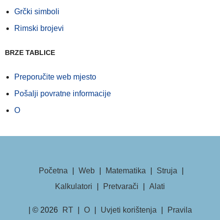
Grčki simboli
Rimski brojevi
BRZE TABLICE
Preporučite web mjesto
Pošalji povratne informacije
O
Početna
|
Web
|
Matematika
|
Struja
|
Kalkulatori
|
Pretvarači
|
Alati
| © 2026
RT
|
O
|
Uvjeti korištenja
|
Pravila