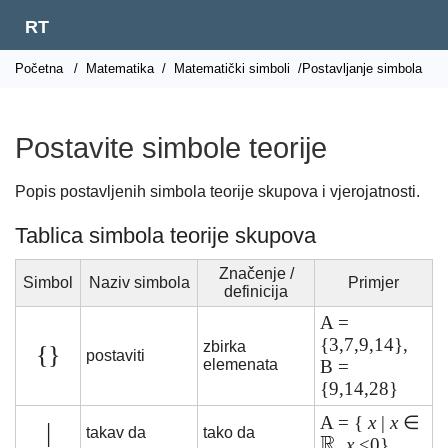
RT
Početna
/
Matematika
/
Matematički simboli
/Postavljanje simbola
Postavite simbole teorije
Popis postavljenih simbola teorije skupova i vjerojatnosti.
Tablica simbola teorije skupova
Značenje /
Simbol
Naziv simbola
Primjer
definicija
A =
{3,7,9,14},
zbirka
{}
postaviti
elemenata
B =
{9,14,28}
A = {
x
|
x
∈
|
takav da
tako da
,
x
<0}