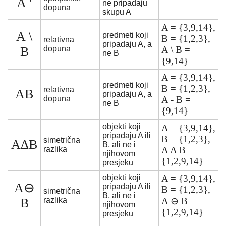
A '
ne pripadaju
dopuna
skupu A
A = {3,9,14},
A \
predmeti koji
B = {1,2,3},
relativna
pripadaju A, a
B
dopuna
A \ B =
ne B
{9,14}
A = {3,9,14},
predmeti koji
B = {1,2,3},
relativna
AB
pripadaju A, a
dopuna
A - B =
ne B
{9,14}
objekti koji
A = {3,9,14},
pripadaju A ili
B = {1,2,3},
simetrična
A∆B
B, ali ne i
razlika
A ∆ B =
njihovom
{1,2,9,14}
presjeku
objekti koji
A = {3,9,14},
A⊖
pripadaju A ili
B = {1,2,3},
simetrična
B, ali ne i
B
razlika
A ⊖ B =
njihovom
{1,2,9,14}
presjeku