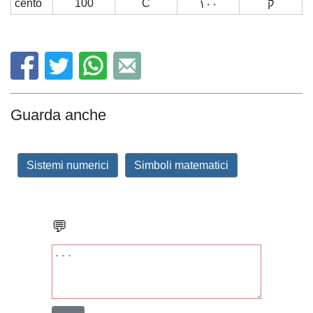
cento
100
C
ק
١٠٠
Guarda anche
Sistemi numerici
Simboli matematici
💬