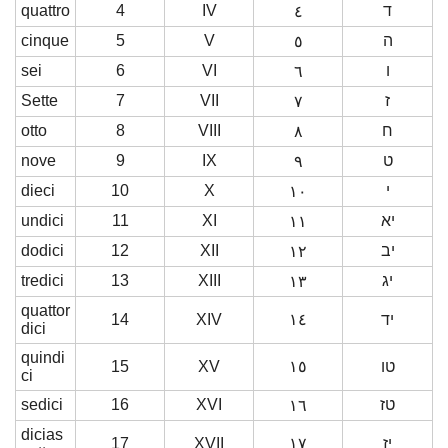
quattro
4
IV
ד
٤
cinque
5
V
ה
٥
sei
6
VI
ו
٦
Sette
7
VII
ז
٧
otto
8
VIII
ח
٨
nove
9
IX
ט
٩
dieci
10
X
י
١٠
undici
11
XI
יא
١١
dodici
12
XII
יב
١٢
tredici
13
XIII
יג
١٣
quattor
14
XIV
١٤
יד
dici
quindi
15
XV
١٥
טו
ci
sedici
16
XVI
טז
١٦
dicias
17
XVII
١٧
יז