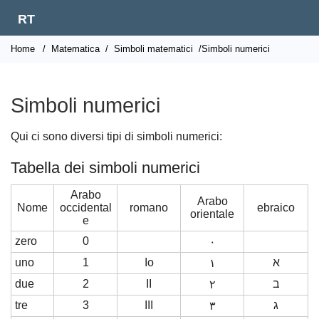
RT
Home
/
Matematica
/
Simboli matematici
/Simboli numerici
Simboli numerici
Qui ci sono diversi tipi di simboli numerici:
Tabella dei simboli numerici
Arabo
Arabo
Nome
occidental
romano
ebraico
orientale
e
zero
0
٠
uno
1
Io
א
١
due
2
II
ב
٢
tre
3
III
ג
٣