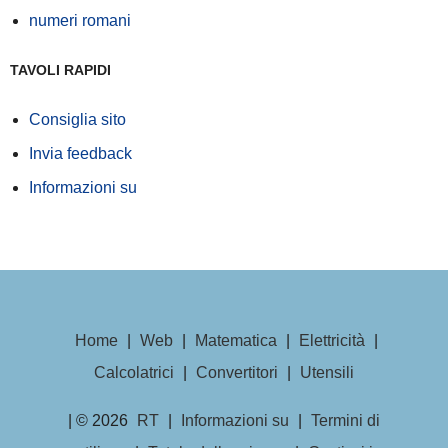
numeri romani
TAVOLI RAPIDI
Consiglia sito
Invia feedback
Informazioni su
Home
|
Web
|
Matematica
|
Elettricità
|
Calcolatrici
|
Convertitori
|
Utensili
| © 2026
RT
|
Informazioni su
|
Termini di