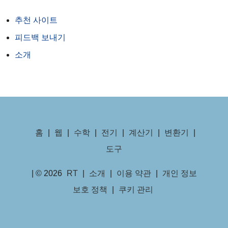
추천 사이트
피드백 보내기
소개
홈
|
웹
|
수학
|
전기
|
계산기
|
변환기
|
도구
| © 2026
RT
|
소개
|
이용 약관
|
개인 정보
보호 정책
|
쿠키 관리