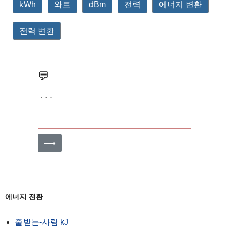
kWh
와트
dBm
전력
에너지 변환
전력 변환
💬
⟶
에너지 전환
줄받는-사람 kJ