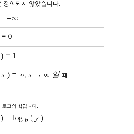
은 정의되지 않았습니다.
 = 0
) = 1
(
x
) =
∞,
x
→ ∞
일
때
의 로그의 합입니다.
)
+
log
(
y
)
b