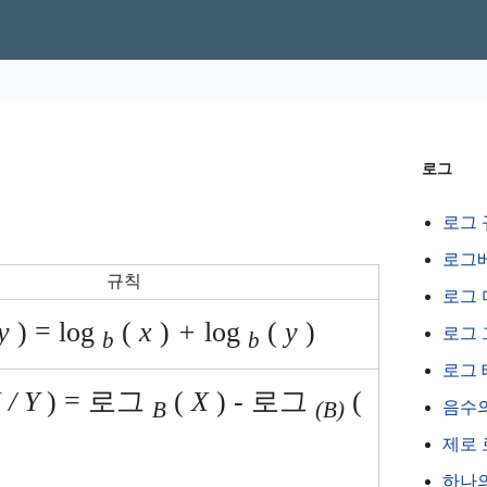
로그
로그 
로그
규칙
로그 
y
) = log
(
x
)
+
log
(
y
)
로그
b
b
로그
 / Y
) = 로그
(
X
)
-
로그
(
B
(B)
음수
제로 
하나