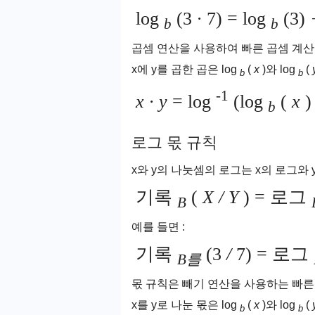
log
(3
∙
7) = log
(3)
b
b
곱셈 연산을 사용하여 빠른 곱셈 계산
x에 y를 곱한 곱은 log
(
x
)와 log
(
b
b
-1
x ∙ y
= log
(log
(
x
b
로그 몫 규칙
x와 y의 나눗셈의 로그는 x의 로그와
기록
(
X / Y
) = 로그
B
예를 들면 :
기록
(3
/
7) = 로그
B를
몫 규칙은 빼기 연산을 사용하는 빠른
x를 y로 나눈 몫은 log
(
x
)와 log
(
b
b