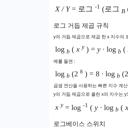
-1
X / Y
= 로그
(로그
B
로그 거듭 제곱 규칙
y의 거듭 제곱으로 제곱 한 x 지수의 
y
log
(
x
) =
y ∙
log
(
b
b
예를 들면 :
8
log
(2
) = 8
∙
log
(2
b
b
곱셈 연산을 사용하는 빠른 지수 계산
y의 거듭 제곱으로 올린 x의 지수는 y와
y
-1
x
= log
(
y ∙
log
(
b
로그베이스 스위치