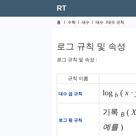
RT
홈
/
수학
/
대수
/
대수
/대수 규칙
로그 규칙 및 속성
로그 규칙 및 속성 :
규칙 이름
log
(
x ∙ 
대수 곱 규칙
b
기록
(
X
B
로그 몫 규칙
예를
)