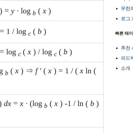
무한
) =
y ∙
log
(
x
)
b
로그
= 1 / log
(
b
)
c
빠른 테
추천
 = log
(
x
)
/
log
(
b
)
c
c
피드
소개
og
(
x
)
⇒
f '
(
x
) = 1 / (
x
ln (
b
)
dx
=
x ∙
(log
(
x
)
-1 / ln (
b
)
b