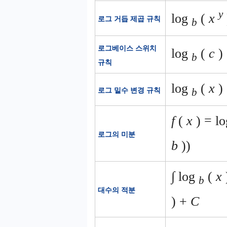
y
log
(
x
로그 거듭 제곱 규칙
b
로그베이스 스위치
log
(
c
) 
b
규칙
log
(
x
)
로그 밑수 변경 규칙
b
f
(
x
) = l
로그의 미분
b
))
∫
log
(
x
b
대수의 적분
) +
C