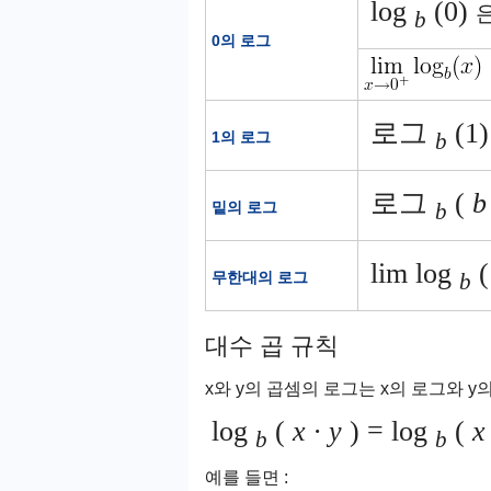
log
(0)
b
0의 로그
로그
(1)
1의 로그
b
로그
(
b
밑의 로그
b
lim log
무한대의 로그
b
대수 곱 규칙
x와 y의 곱셈의 로그는 x의 로그와 y
log
(
x ∙ y
) = log
(
x
b
b
예를 들면 :