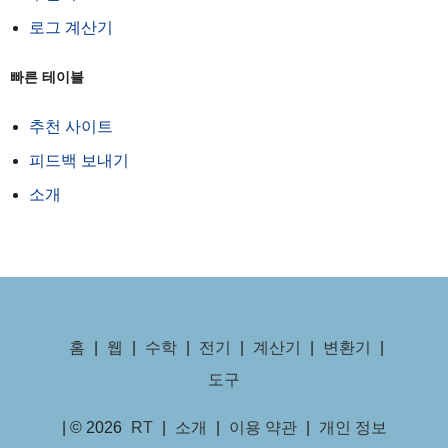
로그 계산기
빠른 테이블
추천 사이트
피드백 보내기
소개
홈
|
웹
|
수학
|
전기
|
계산기
|
변환기
|
도구
| © 2026
RT
|
소개
|
이용 약관
|
개인 정보