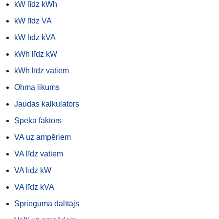
kW līdz kWh
kW līdz VA
kW līdz kVA
kWh līdz kW
kWh līdz vatiem
Ohma likums
Jaudas kalkulators
Spēka faktors
VA uz ampēriem
VA līdz vatiem
VA līdz kW
VA līdz kVA
Sprieguma dalītājs