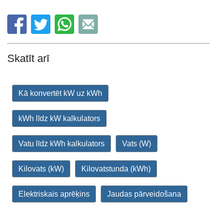
Skatīt arī
Kā konvertēt kW uz kWh
kWh līdz kW kalkulators
Vatu līdz kWh kalkulators
Vats (W)
Kilovats (kW)
Kilovatstunda (kWh)
Elektriskais aprēķins
Jaudas pārveidošana