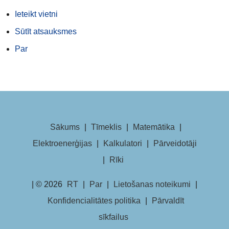
Ieteikt vietni
Sūtīt atsauksmes
Par
Sākums
|
Tīmeklis
|
Matemātika
|
Elektroenerģijas
|
Kalkulatori
|
Pārveidotāji
|
Rīki
| © 2026
RT
|
Par
|
Lietošanas noteikumi
|
Konfidencialitātes politika
|
Pārvaldīt
sīkfailus