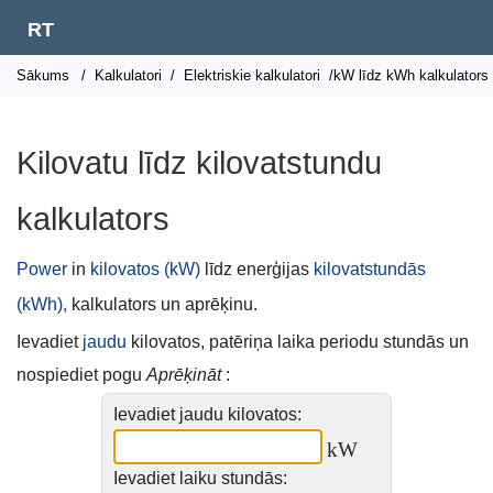
RT
Sākums
/
Kalkulatori
/
Elektriskie kalkulatori
/kW līdz kWh kalkulators
Kilovatu līdz kilovatstundu
kalkulators
Power
in
kilovatos (kW)
līdz enerģijas
kilovatstundās
(kWh),
kalkulators un aprēķinu.
Ievadiet
jaudu
kilovatos, patēriņa laika periodu stundās un
nospiediet pogu
Aprēķināt
:
Ievadiet jaudu kilovatos:
kW
Ievadiet laiku stundās: