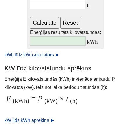
h
Enerģijas rezultāts kilovatstundās:
kWh
kWh līdz kW kalkulators ►
KW līdz kilovatstundu aprēķins
Enerģija E kilovatstundās (kWh) ir vienāda ar jaudu P
kilovatos (kW), reizinot laika periodu t stundās (h):
E
=
P
×
t
(kWh)
(kW)
(h)
kW līdz kWh aprēķins ►