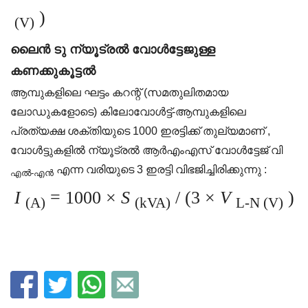
)
(V)
ലൈൻ ടു ന്യൂട്രൽ വോൾട്ടേജുള്ള
കണക്കുകൂട്ടൽ
ആമ്പുകളിലെ ഘട്ടം കറന്റ് (സമതുലിതമായ
ലോഡുകളോടെ) കിലോവോൾട്ട്-ആമ്പുകളിലെ
പ്രത്യക്ഷ ശക്തിയുടെ 1000 ഇരട്ടിക്ക് തുല്യമാണ് ,
വോൾട്ടുകളിൽ ന്യൂട്രൽ ആർ‌എം‌എസ് വോൾട്ടേജ് വി
എന്ന വരിയുടെ 3 ഇരട്ടി വിഭജിച്ചിരിക്കുന്നു :
എൽ-എൻ
I
= 1000 ×
S
/ (3 ×
V
)
(A)
(kVA)
L-N (V)