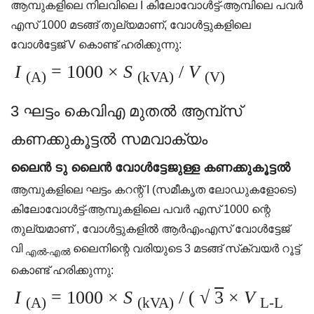
ആമ്പുകളിലെ നിലവിലെ I കിലോവോൾട്ട്-ആമ്പിലെ പവർ
എസ് 1000 മടങ്ങ് തുല്യമാണ്, വോൾട്ടുകളിലെ
വോൾട്ടേജ് V കൊണ്ട് ഹരിക്കുന്നു:
I
= 1000 ×
S
/
V
(A)
(kVA)
(V)
3 ഘട്ടം കെ‌വി‌എ മുതൽ ആമ്പ്‌സ്
കണക്കുകൂട്ടൽ സമവാക്യം
ലൈൻ ടു ലൈൻ വോൾട്ടേജുള്ള കണക്കുകൂട്ടൽ
ആമ്പുകളിലെ ഘട്ടം കറന്റ് I (സമീകൃത ലോഡുകളോടെ)
കിലോവോൾട്ട്-ആമ്പുകളിലെ പവർ എസ് 1000 ന്റെ
തുല്യമാണ് , വോൾട്ടുകളിൽ ആർ‌എം‌എസ് വോൾട്ടേജ്
വി
ലൈനിന്റെ വരിയുടെ 3 മടങ്ങ് സ്‌ക്വയർ റൂട്ട്
എൽ-എൽ
കൊണ്ട് ഹരിക്കുന്നു:
I
= 1000 ×
S
/ (
√
3
×
V
(A)
(kVA)
L-L