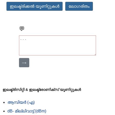
ഇലക്ട്രിക്കൽ യൂണിറ്റുകൾ
ലോഗരിതം
💬
⟶
ഇലക്ട്രിസിറ്റി & ഇലക്ട്രോണിക്സ് യൂണിറ്റുകൾ
ആമ്പിയർ (എ)
dB- മില്ലിവാട്ട് (dBm)