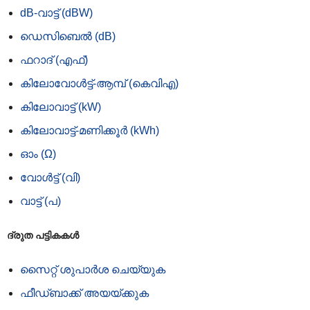
dB-വാട്ട് (dBW)
ഡെസിബെൽ (dB)
ഫറാദ് (എഫ്)
കിലോവോൾട്ട്-ആമ്പ് (കെവി‌എ)
കിലോവാട്ട് (kW)
കിലോവാട്ട്-മണിക്കൂർ (kWh)
ഓം (Ω)
വോൾട്ട് (വി)
വാട്ട് (പ)
ദ്രുത പട്ടികകൾ
സൈറ്റ് ശുപാർശ ചെയ്യുക
ഫീഡ്‌ബാക്ക് അയയ്‌ക്കുക