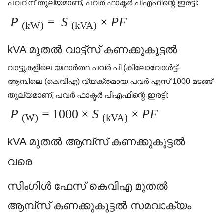
പവറിന് തുല്യമാണ്, പവർ ഫാക്ടർ പി‌എഫിന്റെ ഇരട്ടി:
P
=
S
×
PF
(kW)
(kVA)
kVA മുതൽ വാട്ട്സ് കണക്കുകൂട്ടൽ
വാട്ടുകളിലെ യഥാർത്ഥ പവർ പി (കിലോവോൾട്ട്-
ആമ്പിലെ (കെവി‌എ) വ്യക്തമായ പവർ എസ് 1000 മടങ്ങ്
തുല്യമാണ്, പവർ ഫാക്ടർ പി‌എഫിന്റെ ഇരട്ടി:
P
= 1000 ×
S
×
PF
(W)
(kVA)
kVA മുതൽ ആമ്പ്സ് കണക്കുകൂട്ടൽ
വരെ
സിംഗിൾ ഫേസ് കെ‌വി‌എ മുതൽ
ആമ്പ്‌സ് കണക്കുകൂട്ടൽ സമവാക്യം