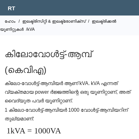
RT
ഹോം
/
ഇലക്ട്രിസിറ്റി & ഇലക്ട്രോണിക്സ്
/
ഇലക്ട്രിക്കൽ
യൂണിറ്റുകൾ
/kVA
കിലോവോൾട്ട്-ആമ്പ്
(കെവി‌എ)
കിലോ-വോൾട്ട്-ആമ്പിയർ ആണ് kVA. kVA എന്നത്
വ്യക്തമായ power ർജ്ജത്തിന്റെ ഒരു യൂണിറ്റാണ്, അത്
വൈദ്യുത പവർ യൂണിറ്റാണ്.
1 കിലോ-വോൾട്ട്-ആമ്പിയർ 1000 വോൾട്ട്-ആമ്പിയറിന്
തുല്യമാണ്:
1kVA = 1000VA