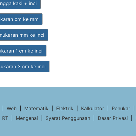
ngga kaki + inci
ukaran cm ke mm
nukaran mm ke inci
karan 1 cm ke inci
ukaran 3 cm ke inci
|
Web
|
Matematik
|
Elektrik
|
Kalkulator
|
Penukar
6
RT
|
Mengenai
|
Syarat Penggunaan
|
Dasar Privasi
|