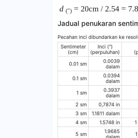
d
= 20cm / 2.54 = 7.8
(″)
Jadual penukaran sentim
Pecahan inci dibundarkan ke resolu
Sentimeter
Inci (")
(cm)
(perpuluhan)
(
0.0039
0.01 sm
dalam
0.0394
0.1 sm
dalam
0.3937
1 sm
dalam
2 sm
0,7874 in
3 sm
1.1811 dalam
4 sm
1.5748 in
1
1.9685
5 sm
1
dalam