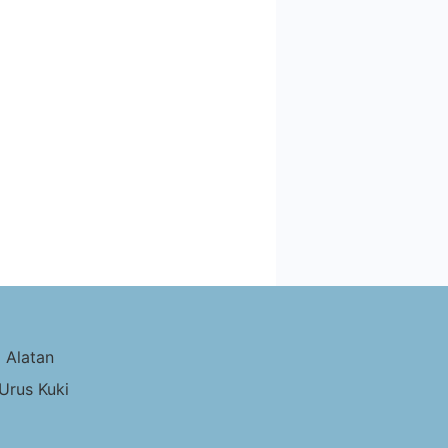
|
Alatan
Urus Kuki