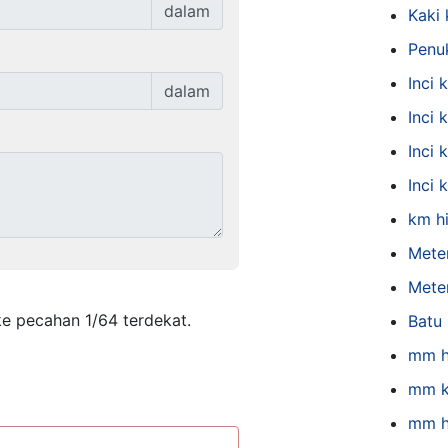
dalam
Kaki 
Penu
Inci
dalam
Inci 
Inci 
Inci
km h
Meter
Meter
ke pecahan 1/64 terdekat.
Batu
mm h
mm k
mm h