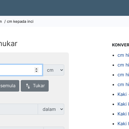
n
/ cm kepada inci
nukar
KONVER
cm h
cm hi
cm hi
cm h
swap_vert
 semula
Tukar
Kaki 
Kaki
Kaki
Kaki 