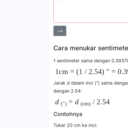
⟶
Cara menukar sentimeter
1 sentimeter sama dengan 0.39370
1cm = (1 / 2.54) ″ = 0.
Jarak
d
dalam inci (″) sama denga
dengan 2.54:
d
=
d
/ 2.54
(″)
(cm)
Contohnya
Tukar 20 cm ke inci: