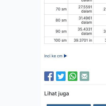
27.5591
70 sm
2
dalam
31.4961
80 sm
dalam
35.4331
90 sm
3
dalam
100 sm
39.3701 in
Inci ke cm ►
Lihat juga