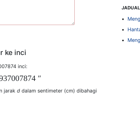
JADUAL
Meng
Hant
Meng
 ke inci
07874 inci:
3937007874 ″
n jarak
d
dalam sentimeter (cm) dibahagi