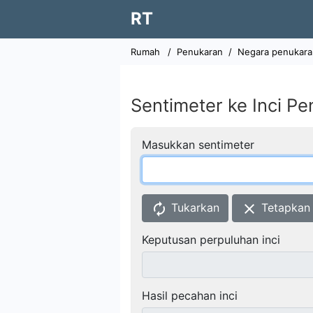
RT
Rumah
/
Penukaran
/
Negara penukara
Sentimeter ke Inci Pe
Masukkan sentimeter
autorenew
clear
Tukarkan
Tetapkan
Keputusan perpuluhan inci
Hasil pecahan inci