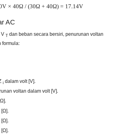
0V × 40Ω / (30Ω + 40Ω) = 17.14V
ar AC
n V
dan beban secara bersiri, penurunan voltan
T
 formula:
 Z
dalam volt [V].
i
unan voltan dalam volt [V].
Ω].
[Ω].
[Ω].
[Ω].