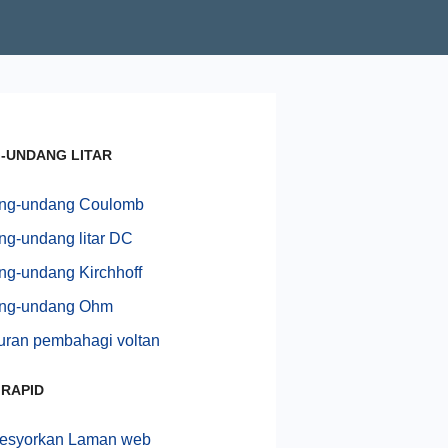
-UNDANG LITAR
ng-undang Coulomb
g-undang litar DC
g-undang Kirchhoff
ng-undang Ohm
uran pembahagi voltan
 RAPID
esyorkan Laman web