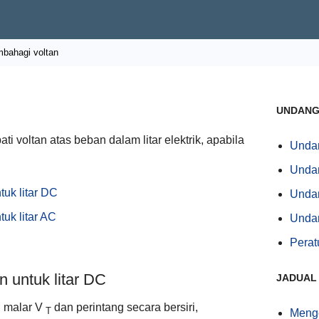
bahagi voltan
UNDANG
 voltan atas beban dalam litar elektrik, apabila
Unda
Undan
uk litar DC
Undan
uk litar AC
Unda
Perat
 untuk litar DC
JADUAL
n malar V
dan perintang secara bersiri,
T
Meng