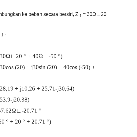
bungkan ke beban secara bersiri, Z
= 30Ω∟20
1
Z
.
1
(30Ω∟20 ° + 40Ω∟-50 °)
s (20) + j30sin (20) + 40cos (-50) +
19 + j10,26 + 25,71-j30,64)
.9-j20.38)
7.62Ω∟-20.71 °
° + 20 ° + 20.71 °)