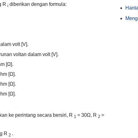
g R
diberikan dengan formula:
i
Hanta
Meng
alam volt [V].
unan voltan dalam volt [V].
m [Ω].
hm [Ω].
hm [Ω].
hm [Ω].
n ke perintang secara bersiri, R
= 30Ω, R
=
1
2
ng R
.
2