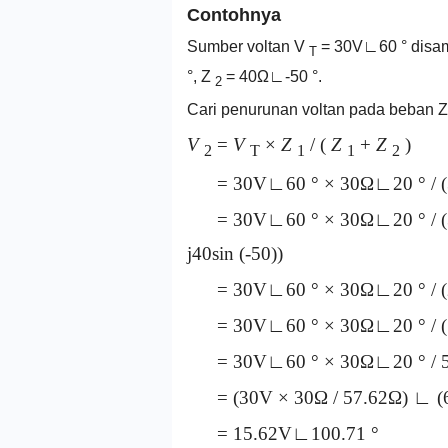
Contohnya
Sumber voltan V
= 30V∟60 ° disam
T
°, Z
= 40Ω∟-50 °.
2
Cari penurunan voltan pada beban 
V
=
V
×
Z
/ (
Z
+
Z
)
2
T
1
1
2
= 30V∟60 ° × 30Ω∟20 ° / 
= 30V∟60 ° × 30Ω∟20 ° / (30co
j40sin (-50))
= 30V∟60 ° × 30Ω∟20 ° / (28,
= 30V∟60 ° × 30Ω∟20 ° / (53
= 30V∟60 ° × 30Ω∟20 ° / 5
= (30V × 30Ω / 57.62Ω) ∟ (60 
= 15.62V∟100.71 °