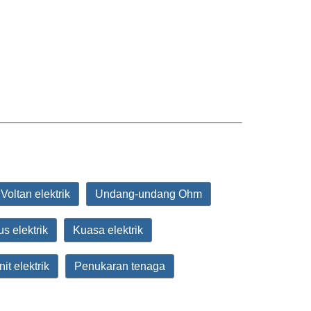
Voltan elektrik
Undang-undang Ohm
us elektrik
Kuasa elektrik
it elektrik
Penukaran tenaga