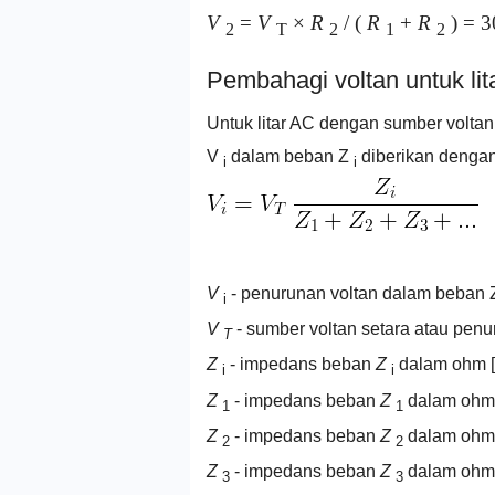
V
=
V
×
R
/ (
R
+
R
) = 3
2
T
2
1
2
Pembahagi voltan untuk lit
Untuk litar AC dengan sumber volta
V
dalam beban Z
diberikan dengan
i
i
V
- penurunan voltan dalam beban
i
V
- sumber voltan setara atau penur
T
Z
- impedans beban
Z
dalam ohm [
i
i
Z
- impedans beban
Z
dalam ohm 
1
1
Z
- impedans beban
Z
dalam ohm 
2
2
Z
- impedans beban
Z
dalam ohm 
3
3