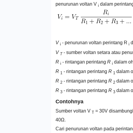
penurunan voltan V
dalam perintan
i
V
- penurunan voltan perintang R
d
i
i
V
- sumber voltan setara atau penur
T
R
- rintangan perintang
R
dalam oh
i
i
R
- rintangan perintang
R
dalam o
1
1
R
- rintangan perintang
R
dalam o
2
2
R
- rintangan perintang
R
dalam o
3
3
Contohnya
Sumber voltan V
= 30V disambungka
T
40Ω.
Cari penurunan voltan pada perinta