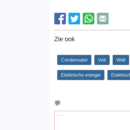
Zie ook
Condensator
Volt
Watt
Elektrische energie
Elektris
💬