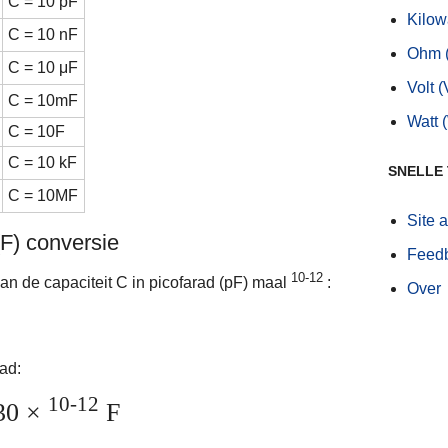
C = 10 pF
Kilow
C = 10 nF
Ohm 
C = 10 μF
Volt (
C = 10mF
Watt 
C = 10F
C = 10 kF
SNELLE
C = 10MF
Site 
(F) conversie
Feed
10-12
 aan de capaciteit C in picofarad (pF) maal
:
Over
ad:
10-12
30 ×
F