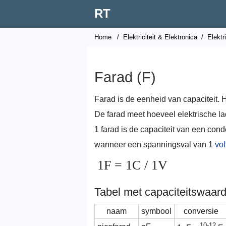
RT
Home
/
Elektriciteit & Elektronica
/
Elektr
Farad (F)
Farad is de eenheid van capaciteit.
De farad meet hoeveel elektrische l
1 farad is de capaciteit van een con
wanneer een spanningsval van 1
vol
1F = 1C / 1V
Tabel met capaciteitswaard
naam
symbool
conversie
10-12