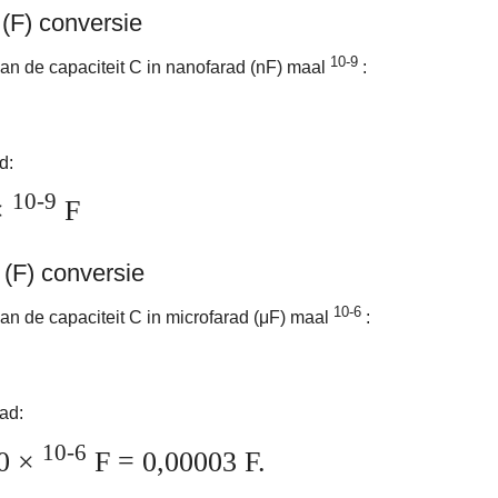
(F) conversie
10-9
k aan de capaciteit C in nanofarad (nF) maal
:
d:
10-9
×
F
 (F) conversie
10-6
 aan de capaciteit C in microfarad (μF) maal
:
ad:
10-6
0 ×
F = 0,00003 F.