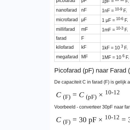
picofarad
pF
1pF =
F.
10-9
nanofarad
nF
1nF =
F.
10-6
microfarad
μF
1 μF =
F.
10-3
millifarad
mF
1mF =
F.
farad
F
3
kilofarad
kF
1kF = 10
F.
6
megafarad
MF
1MF = 10
F.
Picofarad (pF) naar Farad 
De capaciteit C in farad (F) is gelijk
10-12
C
=
C
×
(F)
(pF)
Voorbeeld - converteer 30pF naar far
10-12
C
= 30 pF ×
= 
(F)