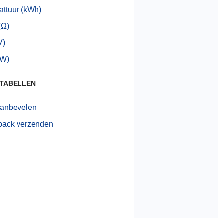
attuur (kWh)
(Ω)
V)
(W)
 TABELLEN
aanbevelen
back verzenden