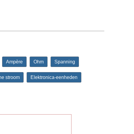
Ampère
Ohm
Spanning
che stroom
Elektronica-eenheden