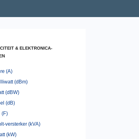
CITEIT & ELEKTRONICA-
EN
e (A)
lliwatt (dBm)
tt (dBW)
el (dB)
 (F)
olt-versterker (kVA)
att (kW)