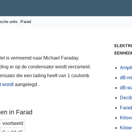
ische units
/Farad
ELEKTRI
EENHED
 Het is vernoemd naar Michael Faraday.
ading er op de condensator wordt verzameld.
Ampèr
densator die een lading heeft van 1 coulomb
dB-mi
t wordt
aangelegd .
dB-wa
Decib
Farad
en in Farad
Kilov
voorbeeld
Kilow