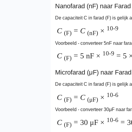
Nanofarad (nF) naar Farad 
De capaciteit C in farad (F) is gelij
10-9
C
=
C
×
(F)
(nF)
Voorbeeld - converteer 5nF naar fara
10-9
C
= 5 nF ×
= 5 
(F)
Microfarad (μF) naar Farad
De capaciteit C in farad (F) is gelijk
10-6
C
=
C
×
(F)
(μF)
Voorbeeld - converteer 30μF naar far
10-6
C
= 30 μF ×
= 3
(F)