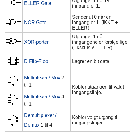
Utganger 1 når en
ELLER Gate
inngang er 1.
Sender ut 0 når en
NOR Gate
inngang er 1. (IKKE +
ELLER)
Utganger 1 når
XOR-porten
inngangene er forskjellige.
(Eksklusiv ELLER)
D Flip-Flop
Lagrer en bit data
Multiplexer / Mux
2
til 1
Kobler utgangen til valgt
inngangslinje.
Multiplexer / Mux
4
til 1
Demultiplexer /
Kobler valgt utgang til
inngangslinjen.
Demux
1 til 4