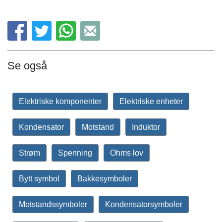
Se også
Elektriske komponenter
Elektriske enheter
Kondensator
Motstand
Induktor
Strøm
Spenning
Ohms lov
Bytt symbol
Bakkesymboler
Motstandssymboler
Kondensatorsymboler