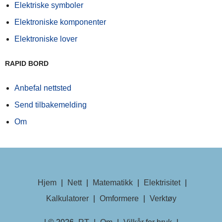
Elektriske symboler
Elektroniske komponenter
Elektroniske lover
RAPID BORD
Anbefal nettsted
Send tilbakemelding
Om
Hjem
|
Nett
|
Matematikk
|
Elektrisitet
|
Kalkulatorer
|
Omformere
|
Verktøy