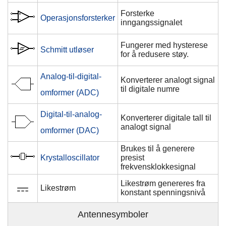
Forsterke
Operasjonsforsterker
inngangssignalet
Fungerer med hysterese
Schmitt utløser
for å redusere støy.
Analog-til-digital-
Konverterer analogt signal
til digitale numre
omformer (ADC)
Digital-til-analog-
Konverterer digitale tall til
analogt signal
omformer (DAC)
Brukes til å generere
Krystalloscillator
presist
frekvensklokkesignal
⎓
Likestrøm genereres fra
Likestrøm
konstant spenningsnivå
Antennesymboler