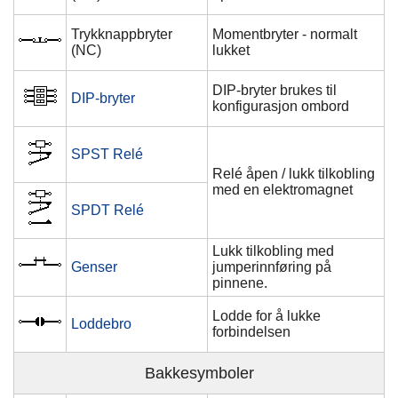
Trykknappbryter
Momentbryter - normalt
(NC)
lukket
DIP-bryter brukes til
DIP-bryter
konfigurasjon ombord
SPST Relé
Relé åpen / lukk tilkobling
med en elektromagnet
SPDT Relé
Lukk tilkobling med
Genser
jumperinnføring på
pinnene.
Lodde for å lukke
Loddebro
forbindelsen
Bakkesymboler