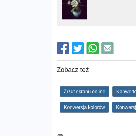
Zobacz też
Zrzut ekranu online
Konwert
Konwersja kolorów
Konwersj