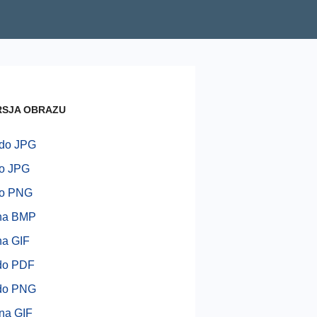
SJA OBRAZU
do JPG
do JPG
do PNG
na BMP
na GIF
do PDF
do PNG
na GIF