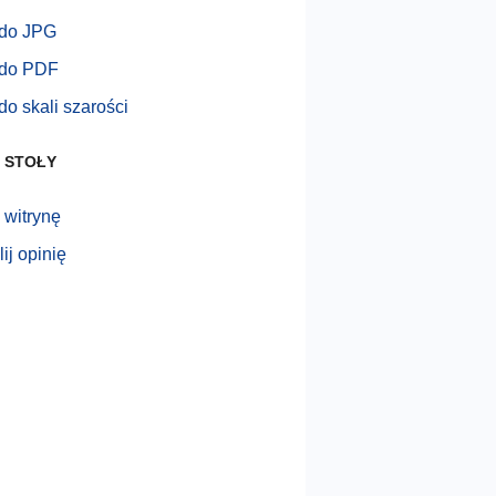
do JPG
do PDF
o skali szarości
 STOŁY
 witrynę
ij opinię