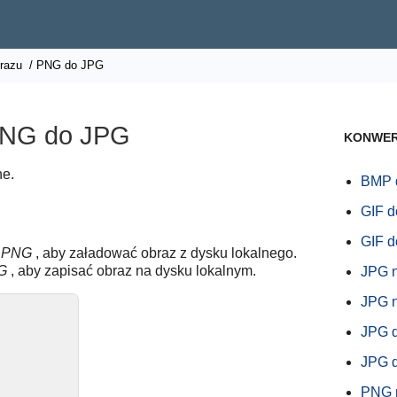
razu
/ PNG do JPG
PNG do JPG
KONWER
ne.
BMP 
GIF 
GIF 
z PNG
, aby załadować obraz z dysku lokalnego.
G
, aby zapisać obraz na dysku lokalnym.
JPG 
JPG 
JPG 
JPG 
PNG 