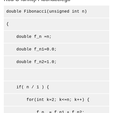
double Fibonacci(unsigned int n)
{
double f_n =n;
double f_n1=0.0;
double f_n2=1.0;
if( n / 1 ) {
for(int k=2; k<=n; k++) {
f_n = f_n1 + f_n2;