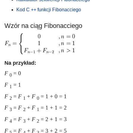
Kod C ++ funkcji Fibonacciego
Wzór na ciąg Fibonacciego
Na przykład:
F
= 0
0
F
= 1
1
F
=
F
+
F
= 1 + 0 = 1
2
1
0
F
=
F
+
F
= 1 + 1 = 2
3
2
1
F
=
F
+
F
= 2 + 1 = 3
4
3
2
F
=
F
+
F
= 3 + 2 = 5
5
4
3