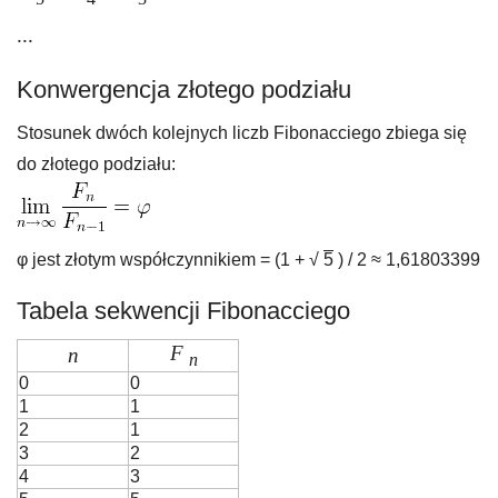
...
Konwergencja złotego podziału
Stosunek dwóch kolejnych liczb Fibonacciego zbiega się
do złotego podziału:
φ jest złotym współczynnikiem = (1 + √
5
) / 2 ≈ 1,61803399
Tabela sekwencji Fibonacciego
F
n
n
0
0
1
1
2
1
3
2
4
3