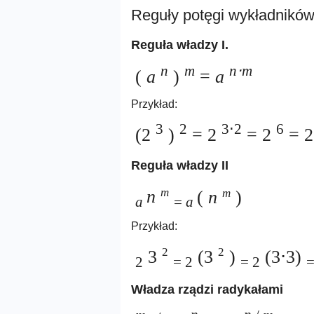
Reguły potęgi wykładnikó
Reguła władzy I.
n
m
n⋅m
(
a
)
=
a
Przykład:
3
2
3⋅2
6
(2
)
= 2
= 2
= 2
Reguła władzy II
m
n
(
n
)
m
a
=
a
Przykład:
2
2
3
(3
)
(3⋅3)
2
= 2
= 2
=
Władza rządzi radykałami