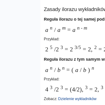
Zasady ilorazu wykładnikó
Reguła ilorazu o tej samej po
n
m
n
-
m
a
/
a
=
a
Przykład:
5
3
3/5
2
2
/2
= 2
= 2,
= 2
Reguła ilorazu z tym samym w
n
n
n
a
/
b
= (
a
/
b
)
Przykład:
3
3
3
3
4
/2
= (4/2),
= 2,
Zobacz:
Dzielenie wykładników