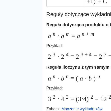
+1) +
C
Reguły dotyczące wykładn
Reguła dotycząca produktu o 
n
m
n + m
a
⋅
a
=
a
Przykład:
3
4
3 + 4
7
2
⋅ 2
= 2
= 2
=
Reguła iloczynu z tym samym
n
n
n
a
⋅
b
= (
a
⋅
b
)
Przykład:
2
2
2
3
⋅ 4
= (3⋅4)
= 12
Zobacz:
Mnożenie wykładników