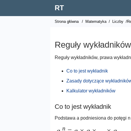
RT
Strona główna
/
Matematyka
/
Liczby
/Re
Reguły wykładników
Reguły wykładników, prawa wykładni
Co to jest wykładnik
Zasady dotyczące wykładnikó
Kalkulator wykładników
Co to jest wykładnik
Podstawa a podniesiona do potęgi n 
n
a
=
a
×
a
×
...
×
a