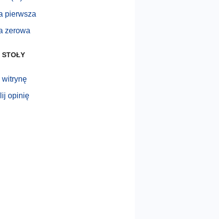
a pierwsza
a zerowa
 STOŁY
 witrynę
ij opinię