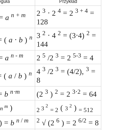
guła
Przykład
3
4
3 + 4
2
⋅ 2
= 2
=
n + m
=
a
128
2
2
2
3
⋅ 4
= (3⋅4)
=
n
 (
a
⋅
b
)
144
n
-
m
5
3
5-3
=
a
2
/2
= 2
= 4
3
3
3
4
/2
= (4/2),
=
n
 (
a
/
b
)
8
n⋅m
3
2
3⋅2
=
b
(2
)
= 2
= 64
2
2
)
(
)
m
n
3
3
2
= 2
= 512
n
/
m
2
6
6/2
) =
b
√ (2
) = 2
= 8