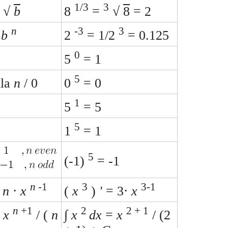
1/3
3
√
b
8
=
√
8
= 2
n
-3
3
/
b
2
= 1/2
= 0.125
0
5
= 1
5
dla
n
/ 0
0
= 0
1
5
= 5
5
1
= 1
5
(-1)
= -1
n
-1
3
3-1
=
n
⋅
x
(
x
)
'
= 3⋅
x
n
+1
2
2 + 1
=
x
/ (
n
∫
x
dx
=
x
/ (2