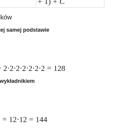
+ 1) +
C
ików
tej samej podstawie
 2⋅2⋅2⋅2⋅2⋅2⋅2 = 128
 wykładnikiem
2
= 12⋅12 = 144