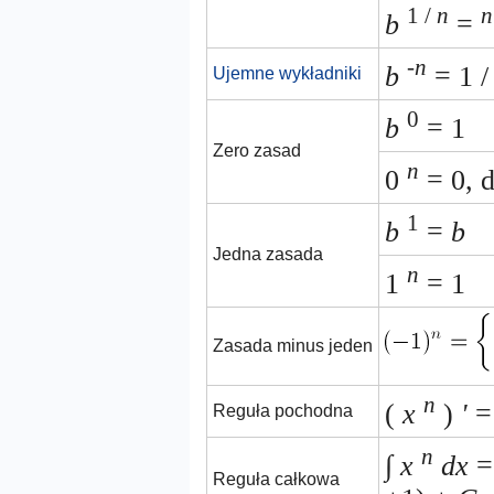
1 /
n
n
b
=
-n
b
= 1 
Ujemne wykładniki
0
b
= 1
Zero zasad
n
0
= 0, 
1
b
=
b
Jedna zasada
n
1
= 1
Zasada minus jeden
n
(
x
)
'
Reguła pochodna
n
∫
x
dx
Reguła całkowa