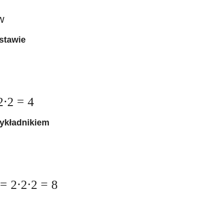
w
dstawie
⋅2 = 4
ykładnikiem
= 2⋅2⋅2 = 8