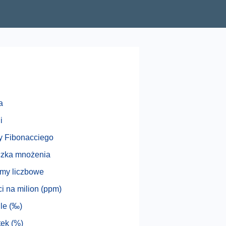
a
i
y Fibonacciego
czka mnożenia
my liczbowe
i na milion (ppm)
le (‰)
ek (%)