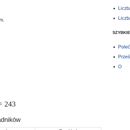
Liczb
Liczb
m.
SZYBKIE
Poleć
Prześl
O
= 243
adników