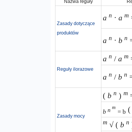
Nazwa reguły
Re
n
m
a
⋅
a
Zasady dotyczące
produktów
n
n
a
⋅
b
=
n
m
a
/
a
Reguły ilorazowe
n
n
a
/
b
=
n
m
(
b
)
m
(
n
b
= b
Zasady mocy
m
n
√ (
b