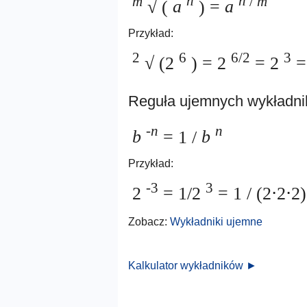
m
n
n
/
m
√ (
a
) =
a
Przykład:
2
6
6/2
3
√ (2
) = 2
= 2
= 
Reguła ujemnych wykładn
-n
n
b
= 1 /
b
Przykład:
-3
3
2
= 1/2
= 1 / (2⋅2⋅2
Zobacz:
Wykładniki ujemne
Kalkulator wykładników ►