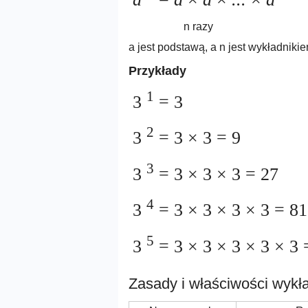
n razy
a jest podstawą, a n jest wykładnikie
Przykłady
1
3
= 3
2
3
= 3 × 3 = 9
3
3
= 3 × 3 × 3 = 27
4
3
= 3 × 3 × 3 × 3 = 81
5
3
= 3 × 3 × 3 × 3 × 3 
Zasady i właściwości wykł