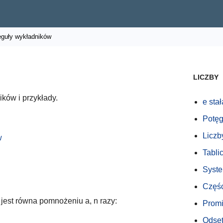
guły wykładników
LICZBY
ków i przykłady.
e stał
Potęg
Liczb
w
Tabli
Syste
Częśc
jest równa pomnożeniu a, n razy:
Promi
Odset