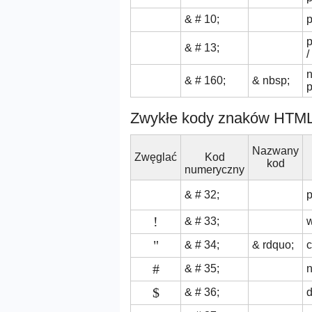
& # 10;
p
p
& # 13;
/
n
& # 160;
& nbsp;
p
Zwykłe kody znaków HTM
Nazwany
Zwęglać
Kod
kod
numeryczny
& # 32;
p
!
& # 33;
w
"
& # 34;
& rdquo;
#
& # 35;
$
& # 36;
d