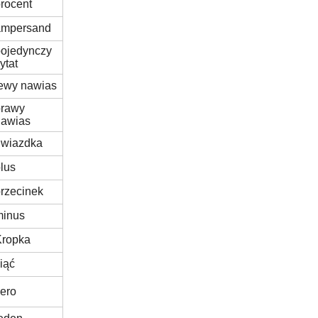
rocent
ampersand
pojedynczy
ytat
ewy nawias
prawy
nawias
gwiazdka
lus
rzecinek
minus
Kropka
iąć
ero