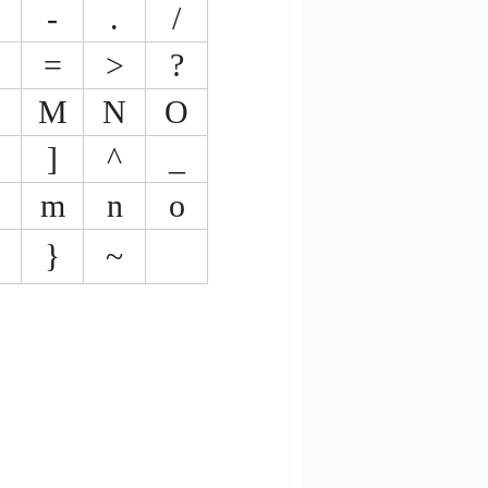
-
.
/
=
>
?
L
M
N
O
]
^
_
m
n
o
}
~