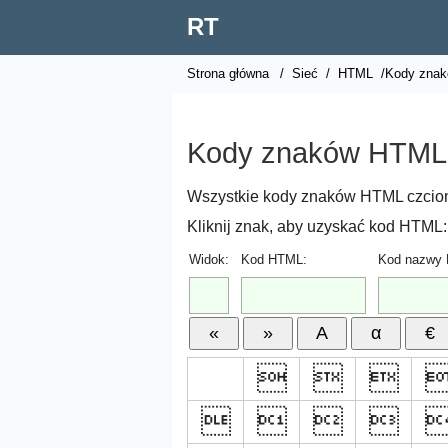
RT
Strona główna
/
Sieć
/
HTML
/Kody znak
Kody znaków HTML
Wszystkie kody znaków HTML czcionek
Kliknij znak, aby uzyskać kod HTML:
Widok:
Kod HTML:
Kod nazwy






