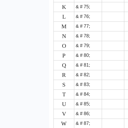
K
& # 75;
L
& # 76;
M
& # 77;
N
& # 78;
O
& # 79;
P
& # 80;
Q
& # 81;
R
& # 82;
S
& # 83;
T
& # 84;
U
& # 85;
V
& # 86;
W
& # 87;