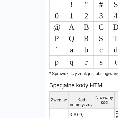
!
"
#
$
0
1
2
3
4
@
A
B
C
P
Q
R
S
`
a
b
c
d
p
q
r
s
t
* Sprawdź, czy znak jest obsługiwan
Specjalne kody HTML
Nazwany
Zwęglać
Kod
kod
numeryczny
z
& # 09;