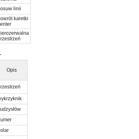
osuw linii
owrót karetki
 enter
ierozerwalna
rzestrzeń
L
Opis
rzestrzeń
ykrzyknik
cudzysłów
numer
olar