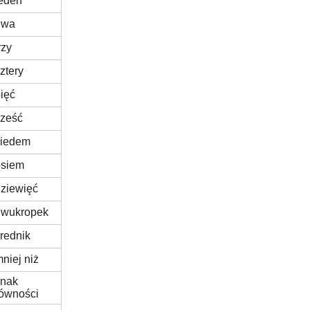
eden
dwa
rzy
ztery
ięć
sześć
siedem
osiem
ziewięć
dwukropek
rednik
niej niż
znak
ówności