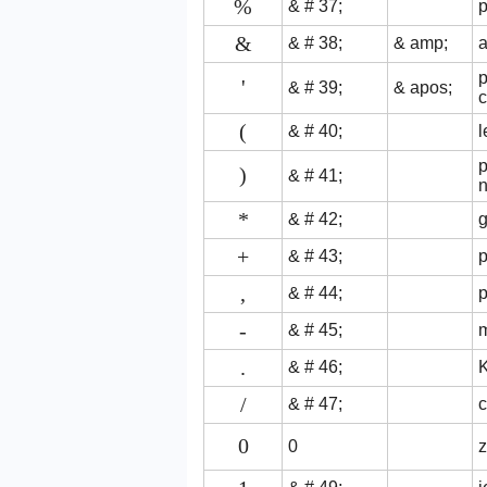
%
& # 37;
p
&
& # 38;
& amp;
'
& # 39;
& apos;
c
(
& # 40;
l
)
& # 41;
*
& # 42;
+
& # 43;
p
,
& # 44;
p
-
& # 45;
.
& # 46;
/
& # 47;
c
0
0
z