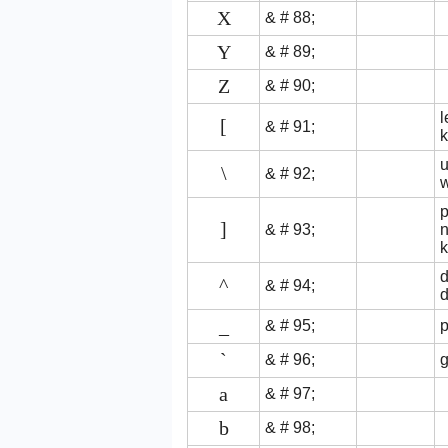
X
& # 88;
Y
& # 89;
Z
& # 90;
l
[
& # 91;
u
\
& # 92;
]
& # 93;
d
^
& # 94;
_
& # 95;
p
`
& # 96;
g
a
& # 97;
b
& # 98;