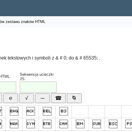
ów zestawu znaków HTML
 tekstowych i symboli z & # 0; do & # 65535; .
Sekwencja ucieczki
 HTML:
JS:












