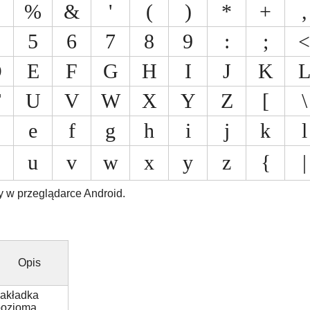
%
&
'
(
)
*
+
,
5
6
7
8
9
:
;
<
D
E
F
G
H
I
J
K
T
U
V
W
X
Y
Z
[
\
e
f
g
h
i
j
k
l
u
v
w
x
y
z
{
|
y w przeglądarce Android.
Opis
akładka
pozioma