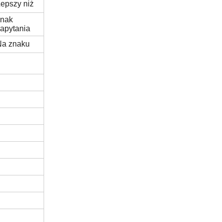
epszy niż
znak
apytania
Na znaku