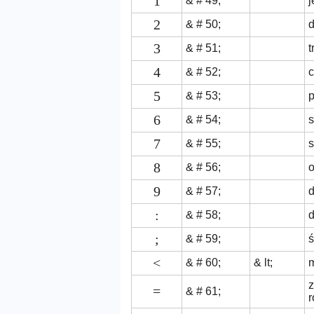
1
& # 49;
j
2
& # 50;
3
& # 51;
t
4
& # 52;
c
5
& # 53;
p
6
& # 54;
7
& # 55;
8
& # 56;
9
& # 57;
d
:
& # 58;
;
& # 59;
ś
<
& # 60;
& lt;
m
=
& # 61;
r