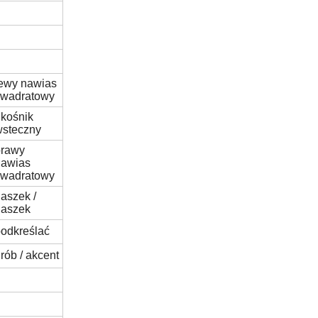
ewy nawias
kwadratowy
kośnik
wsteczny
prawy
nawias
kwadratowy
aszek /
daszek
odkreślać
rób / akcent