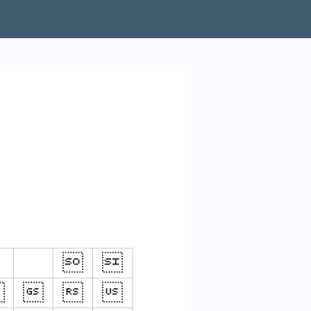





