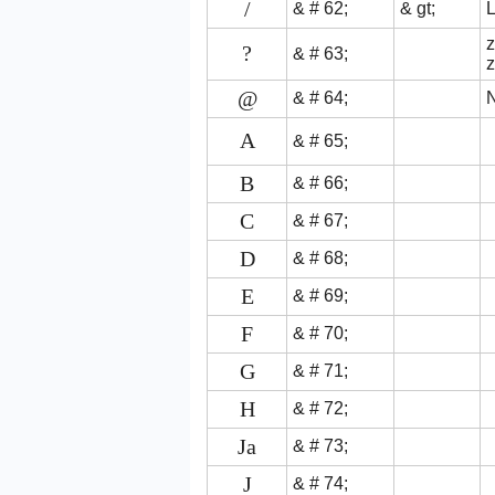
/
& # 62;
& gt;
L
?
& # 63;
z
@
& # 64;
A
& # 65;
B
& # 66;
C
& # 67;
D
& # 68;
E
& # 69;
F
& # 70;
G
& # 71;
H
& # 72;
Ja
& # 73;
J
& # 74;