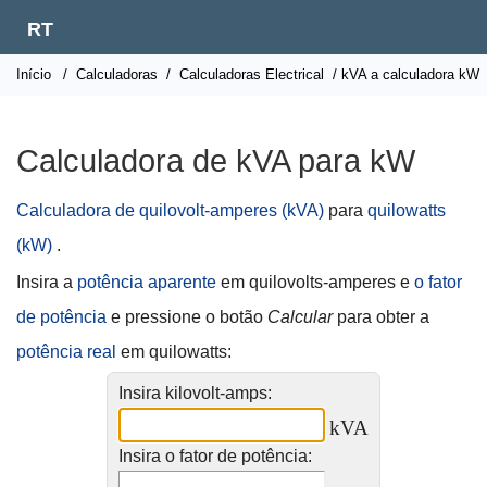
RT
Início
/
Calculadoras
/
Calculadoras Electrical
/ kVA a calculadora kW
Calculadora de kVA para kW
Calculadora de quilovolt-amperes (kVA)
para
quilowatts
(kW)
.
Insira a
potência aparente
em quilovolts-amperes e
o fator
de potência
e pressione o botão
Calcular
para obter a
potência real
em quilowatts:
Insira kilovolt-amps:
kVA
Insira o fator de potência: