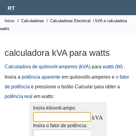
RT
Início
/
Calculadoras
/
Calculadoras Electrical
/ kVA a calculadora
watts
calculadora kVA para watts
Calculadora de quilovolt-amperes (kVA)
para
watts (W)
.
Insira a
potência aparente
em quilovolts-amperes e
o fator
de potência
e pressione o botão
Calcular
para obter a
potência real
em watts:
Insira kilovolt-amps:
kVA
Insira o fator de potência: