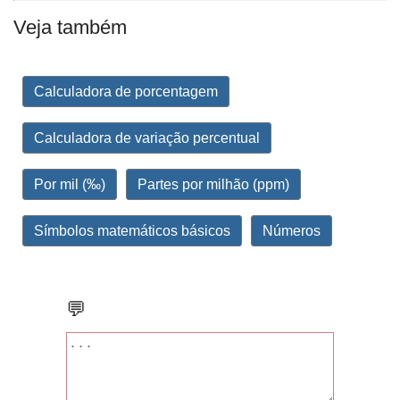
Veja também
Calculadora de porcentagem
Calculadora de variação percentual
Por mil (‰)
Partes por milhão (ppm)
Símbolos matemáticos básicos
Números
💬