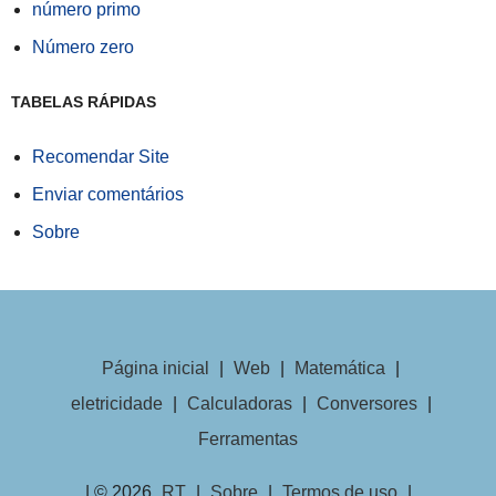
número primo
Número zero
TABELAS RÁPIDAS
Recomendar Site
Enviar comentários
Sobre
Página inicial
|
Web
|
Matemática
|
eletricidade
|
Calculadoras
|
Conversores
|
Ferramentas
| © 2026
RT
|
Sobre
|
Termos de uso
|