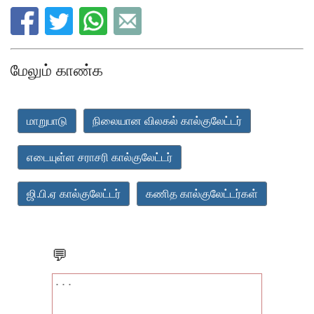
மேலும் காண்க
மாறுபாடு
நிலையான விலகல் கால்குலேட்டர்
எடையுள்ள சராசரி கால்குலேட்டர்
ஜி.பி.ஏ கால்குலேட்டர்
கணித கால்குலேட்டர்கள்
💬