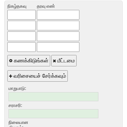
நிகழ்தகவு
தரவு எண்
கணக்கிடுங்கள்
மீட்டமை
வரிசையைச் சேர்க்கவும்
மாறுபாடு:
சராசரி:
நிலையான