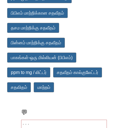
பிபிஎம் மாற்றிக்கான சதவீதம்
தசம மாற்றிக்கு சதவீதம்
பின்னம் மாற்றிக்கு சதவீதம்
பாகங்கள்-ஒரு மில்லியன் (பிபிஎம்)
ppm to mg / லிட்டர்
சதவீதம் கால்குலேட்டர்
சதவிதம்
மாற்றம்
💬