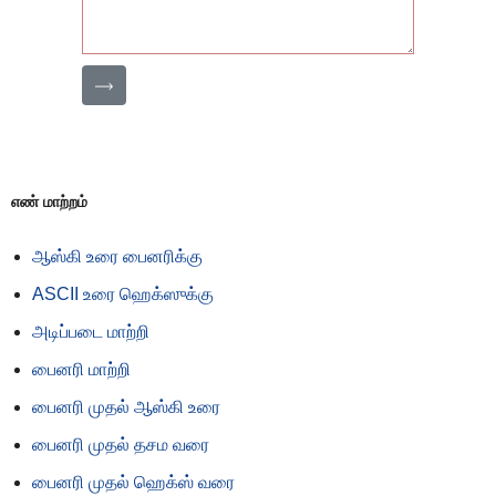
⟶
எண் மாற்றம்
ஆஸ்கி உரை பைனரிக்கு
ASCII உரை ஹெக்ஸுக்கு
அடிப்படை மாற்றி
பைனரி மாற்றி
பைனரி முதல் ஆஸ்கி உரை
பைனரி முதல் தசம வரை
பைனரி முதல் ஹெக்ஸ் வரை