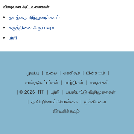
விரைவான அட்டவணைகள்
தளத்தை பரிந்துரைக்கவும்
கருத்தினை அனுப்பவும்
பற்றி
முகப்பு
|
வலை
|
கணிதம்
|
மின்சாரம்
|
கால்குலேட்டர்கள்
|
மாற்றிகள்
|
கருவிகள்
| © 2026
RT
|
பற்றி
|
பயன்பாட்டு விதிமுறைகள்
|
தனியுரிமைக் கொள்கை
|
குக்கீகளை
நிர்வகிக்கவும்