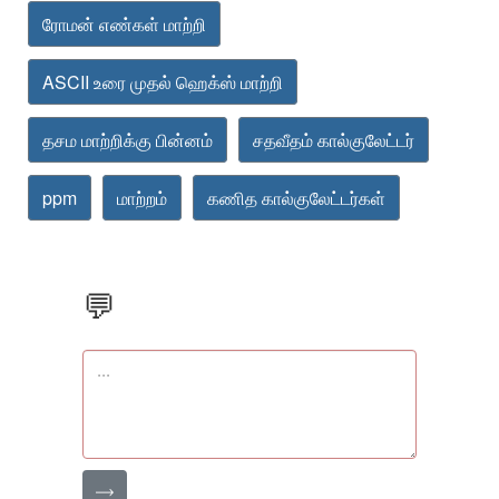
ரோமன் எண்கள் மாற்றி
ASCII உரை முதல் ஹெக்ஸ் மாற்றி
தசம மாற்றிக்கு பின்னம்
சதவீதம் கால்குலேட்டர்
ppm
மாற்றம்
கணித கால்குலேட்டர்கள்
💬
⟶