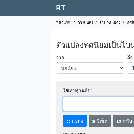
RT
หน้าแรก
/
การแปลง
/
จำนวนแปลง
/
ทศน
ตัวแปลงทศนิยมเป็นไบน
จาก
ถึง
ใส่เลขฐานสิบ:
แปลง
รีเซ็ต
สลับ
เลขฐานสอง: