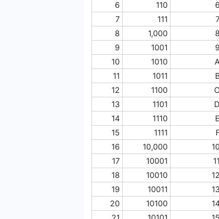
6
110
7
111
8
1,000
9
1001
10
1010
11
1011
12
1100
13
1101
14
1110
15
1111
16
10,000
1
17
10001
1
18
10010
1
19
10011
1
20
10100
1
21
10101
1