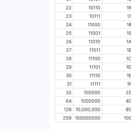
22
10110
1
23
10111
1
24
11000
1
25
11001
1
26
11010
1
27
11011
1
28
11100
1
29
11101
1
30
11110
1
31
11111
1
32
100000
2
64
1000000
4
128
10,000,000
8
256
100000000
10