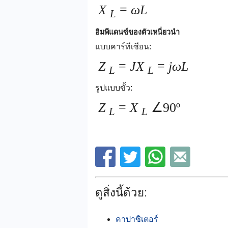
X
=
ωL
L
อิมพีแดนซ์ของตัวเหนี่ยวนำ
แบบคาร์ทีเซียน:
Z
=
JX
=
jωL
L
L
รูปแบบขั้ว:
Z
=
X
∠90º
L
L
ดูสิ่งนี้ด้วย:
คาปาซิเตอร์