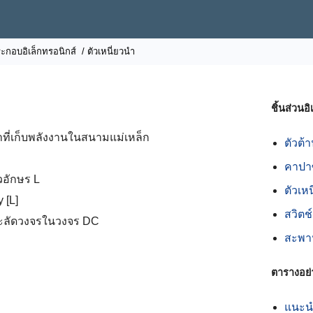
ะกอบอิเล็กทรอนิกส์
/ ตัวเหนี่ยวนำ
ชิ้นส่วนอ
ที่เก็บพลังงานในสนามแม่เหล็ก
ตัวต้
คาปาซ
วอักษร L
ตัวเห
 [L]
สวิตช
ะลัดวงจรในวงจร DC
สะพา
ตารางอย่
แนะนำ