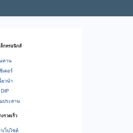
ิเล็กทรอนิกส์
านทาน
ิเตอร์
นี่ยวนำ
์ DIP
นประสาน
างรวดเร็ว
เว็บไซต์