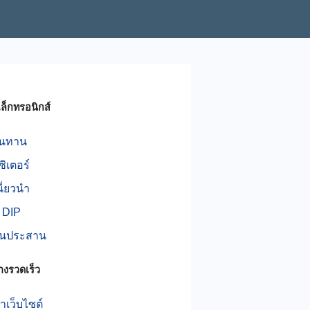
ิเล็กทรอนิกส์
านทาน
ิเตอร์
นี่ยวนำ
์ DIP
นประสาน
างรวดเร็ว
เว็บไซต์