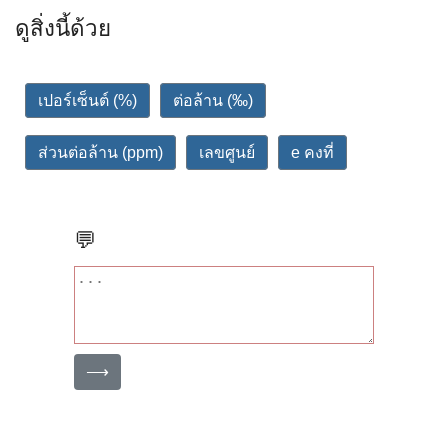
ดูสิ่งนี้ด้วย
เปอร์เซ็นต์ (%)
ต่อล้าน (‰)
ส่วนต่อล้าน (ppm)
เลขศูนย์
e คงที่
💬
⟶