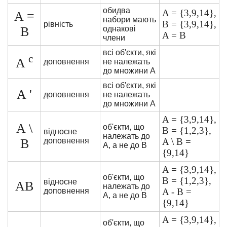
обидва
A = {3,9,14},
A =
набори мають
B = {3,9,14},
рівність
B
однакові
A = B
члени
всі об'єкти, які
c
A
доповнення
не належать
до множини A
всі об'єкти, які
A '
доповнення
не належать
до множини A
A = {3,9,14},
A \
об'єкти, що
B = {1,2,3},
відносне
належать до
B
доповнення
A \ B =
А, а не до В
{9,14}
A = {3,9,14},
об'єкти, що
B = {1,2,3},
відносне
AB
належать до
доповнення
A - B =
А, а не до В
{9,14}
A = {3,9,14},
об'єкти, що