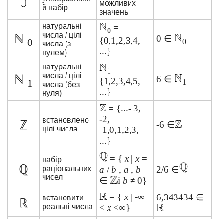
можливих
й набір
значень
натуральні
=
0
числа / цілі
ℕ
0 ∈
{0,1,2,3,4,
0
0
числа (з
...}
нулем)
натуральні
=
1
числа / цілі
ℕ
6 ∈
{1,2,3,4,5,
1
1
числа (без
...}
нуля)
= {...- 3,
-2,
встановлено
ℤ
-6 ∈
цілі числа
-1,0,1,2,3,
...}
= {
x
|
x
=
набір
ℚ
раціональних
a
/
b
,
a
,
b
2/6 ∈
чисел
∈
і
b
≠ 0}
= {
x
| -∞
6,343434 ∈
встановити
ℝ
реальні числа
<
x
<∞}