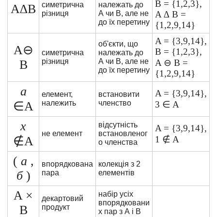
B = {1,2,3},
симетрична
належать до
A∆B
різниця
А чи В, але не
A ∆ B =
до їх перетину
{1,2,9,14}
A = {3,9,14},
об'єкти, що
A⊖
B = {1,2,3},
симетрична
належать до
різниця
А чи В, але не
B
A ⊖ B =
до їх перетину
{1,2,9,14}
a
A = {3,9,14},
елемент,
встановити
належить
членство
∈A
3 ∈ A
x
відсутність
A = {3,9,14},
не елемент
встановленог
∉A
1 ∉ A
о членства
(
а
,
впорядкована
колекція з 2
б
)
пара
елементів
A ×
набір усіх
декартовий
впорядковани
B
продукт
х пар з А і В