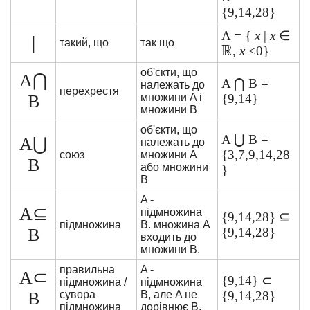
{9,14,28}
A = {
x
|
x
∈
|
такий, що
так що
,
x
<0}
об'єкти, що
A⋂
A ⋂ B =
належать до
перехрестя
B
множини A і
{9,14}
множини B
об'єкти, що
A ⋃ B =
A⋃
належать до
{3,7,9,14,28
союз
множини A
B
або множини
}
B
A -
A⊆
підмножина
{9,14,28} ⊆
підмножина
B. множина A
B
{9,14,28}
входить до
множини B.
правильна
A -
A⊂
{9,14} ⊂
підмножина /
підмножина
B
сувора
B, але A не
{9,14,28}
підмножина
дорівнює B.