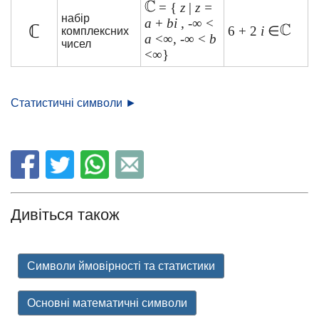
= {
z
|
z =
набір
a
+
bi
, -∞ <
ℂ
6 + 2
i
∈
комплексних
a
<∞, -∞ <
b
чисел
<∞}
Статистичні символи ►
Дивіться також
Символи ймовірності та статистики
Основні математичні символи