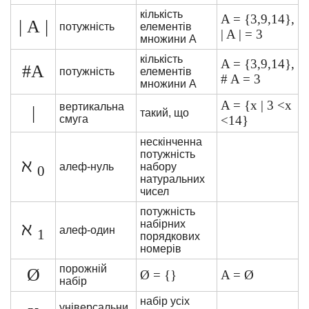
кількість
A = {3,9,14},
| А |
потужність
елементів
| A | = 3
множини A
кількість
A = {3,9,14},
#A
потужність
елементів
# A = 3
множини A
A = {x | 3 <x
вертикальна
|
такий, що
смуга
<14}
нескінченна
потужність
ℵ
алеф-нуль
набору
0
натуральних
чисел
потужність
набірних
ℵ
алеф-один
1
порядкових
номерів
порожній
Ø
Ø = {}
A = Ø
набір
набір усіх
універсальни