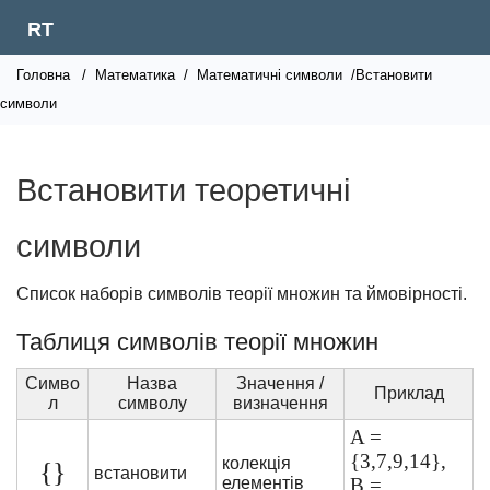
RT
Головна
/
Математика
/
Математичні символи
/Встановити
символи
Встановити теоретичні
символи
Список наборів символів теорії множин та ймовірності.
Таблиця символів теорії множин
Симво
Назва
Значення /
Приклад
л
символу
визначення
A =
{3,7,9,14},
колекція
{}
встановити
елементів
B =