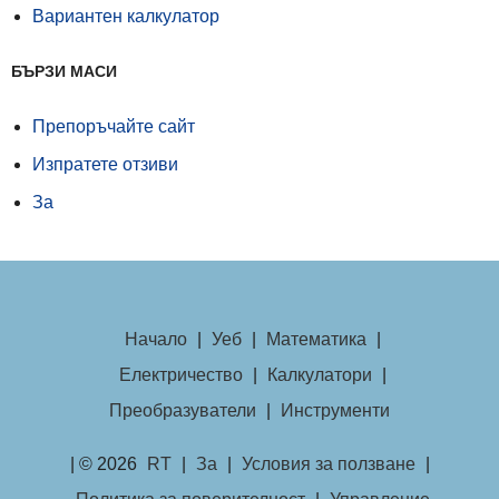
Вариантен калкулатор
БЪРЗИ МАСИ
Препоръчайте сайт
Изпратете отзиви
За
Начало
|
Уеб
|
Математика
|
Електричество
|
Калкулатори
|
Преобразуватели
|
Инструменти
| © 2026
RT
|
За
|
Условия за ползване
|