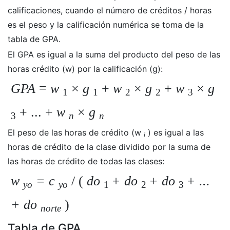
calificaciones, cuando el número de créditos / horas
es el peso y la calificación numérica se toma de la
tabla de GPA.
El GPA es igual a la suma del producto del peso de las
horas crédito (w) por la calificación (g):
GPA
=
w
×
g
+
w
×
g
+
w
×
g
1
1
2
2
3
+ ... +
w
×
g
3
n
n
El peso de las horas de crédito (w
) es igual a las
i
horas de crédito de la clase dividido por la suma de
las horas de crédito de todas las clases:
w
= c
/ (
do
+ do
+ do
+ ...
yo
yo
1
2
3
+ do
)
norte
Tabla de GPA